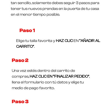
5
tan sencillo, solamente debes seguir 3 pasos para
tener tus nuevos prendas en la puerta de tu casa
en el menor tiempo posible.
Paso 1​
Elige tu talla favorita y
HAZ CLIC
EN
“AÑADIR AL
CARRITO”
.
Paso 2
Una vez estés dentro del carrito de
compras,
HAZ CLIC EN “FINALIZAR PEDIDO”
,
llena el formulario con tú datos y elige tu
medio de pago favorito.
Paso 3