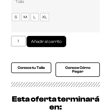
Talla
S
M
L
XL
Añadir al carrito
Conoce tu Talla
Conoce Cómo
Pagar
Esta oferta terminará
en: