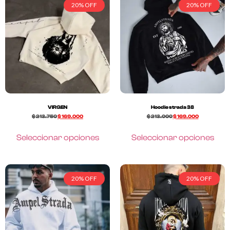
20% OFF
20% OFF
VIRGEN
Hoodie strada 38
$
213.750
$
169.000
$
213.000
$
169.000
Seleccionar opciones
Seleccionar opciones
20% OFF
20% OFF