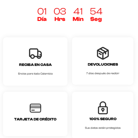
01
03
41
54
Día
Hrs
Min
Seg
DEVOLUCIONES
RECIBA EN CASA
7 días después de recibir
Envios para toda Colombia
100% SEGURO
TARJETA DE CRÉDITO
Sus datos están protegidos