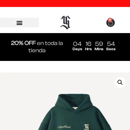
0
20% OFF
en toda la
04
16
59
54
Days
Hrs
Mins
Secs
tienda