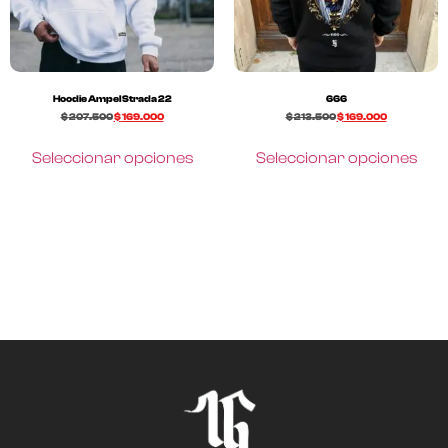
Hoodie Ampel Strada 22
666
$
207.500
$
169.000
$
213.500
$
169.000
Seleccionar opciones
Seleccionar opciones