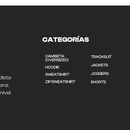
CATEGORÍAS
CAMISETA
TRACKSUIT
(OVERSIZED)
JACKETS
HOODIE
JOGGERS
SWEATSHIRT
dista
ZIP SWEATSHIRT
SHORTS
uena
nivel