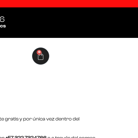
6
cs
0
te gratis y por única vez dentro del