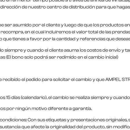
aso en el menor tiempo posible a través de la línea de Whats
dirección de nuestro centro de distribución para que hagas l
be ser asumido por el cliente y luego de que los productos e
mpra, en el cual incluiremos el valor total de las prendas y
o que tienes a favor por la cantidad y referencias que deseas 
do siempre y cuando el cliente asuma los costos de envío y 
 (El bono solo podrá ser redimido en el cambio inicial)
s de recibido el pedido para solicitar el cambio y que AMPEL 
os 15 días (calendario), el cambio se realiza siempre y cuando
bios por ningún motivo diferente a garantía.
condiciones: Con sus etiquetas y presentaciones originales, sin
stancia que afecte la originalidad del producto, sin modific