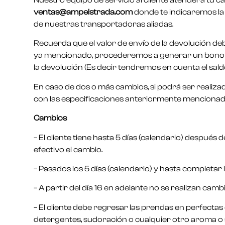
Nuestro equipo de servicio al cliente atenderá tu c
ventas@ampelstrada.com
donde te indicaremos la 
de nuestras transportadoras aliadas.
Recuerda que el valor de envío de la devolución de
ya mencionado, procederemos a generar un bono reco
la devolución (Es decir tendremos en cuenta el sald
En caso de dos o más cambios, si podrá ser realiza
con las especificaciones anteriormente mencionadas
Cambios
– El cliente tiene hasta 5 días (calendario) despué
efectivo el cambio.
– Pasados los 5 días (calendario) y hasta completar l
– A partir del día 16 en adelante no se realizan cam
– El cliente debe regresar las prendas en perfectas 
detergentes, sudoración o cualquier otro aroma o su