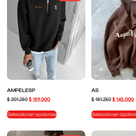
AMPELESP
AS
$
201.250
$
159.000
$
181.250
$
145.000
Seleccionar opciones
Seleccionar opcion