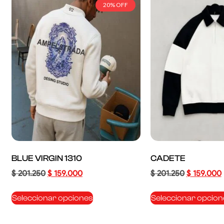
20% OFF
BLUE VIRGIN 1310
CADETE
$
201.250
$
159.000
$
201.250
$
159.000
Seleccionar opciones
Seleccionar opcion