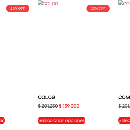
20% OFF
20% OFF
COL09
COM
$
201.250
$
159.000
$
201
es
Seleccionar opciones
Sele