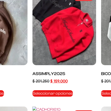
ASSIMPLY2025
BIC
$
201.250
$
159.000
$
201
es
Seleccionar opciones
Sele