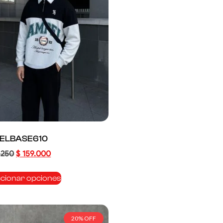
ELBASE610
.250
$
159.000
ccionar opciones
20% OFF