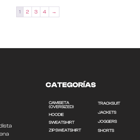
1
2
3
4
→
CATEGORÍAS
CAMISETA
TRACKSUIT
(OVERSIZED)
JACKETS
HOODIE
JOGGERS
SWEATSHIRT
dista
ZIP SWEATSHIRT
SHORTS
uena