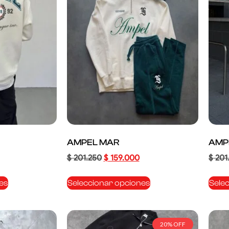
AMPEL MAR
AMP
$
201.250
$
159.000
$
201
es
Seleccionar opciones
Sele
20% OFF