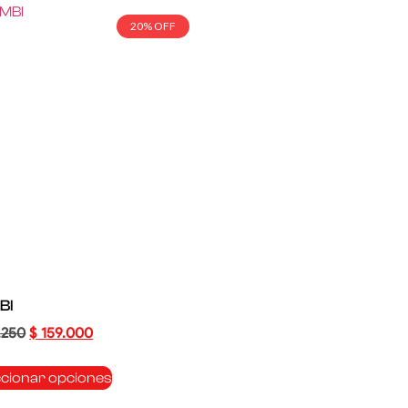
20% OFF
BI
.250
$
159.000
ccionar opciones