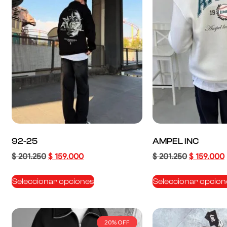
92-25
AMPEL INC
$
201.250
$
159.000
$
201.250
$
159.000
Seleccionar opciones
Seleccionar opcion
20% OFF