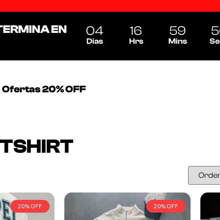
TERMINA EN
04
16
59
5
Dias
Hrs
Mins
Se
Ofertas 20% OFF
ATSHIRT
20% OFF
20% OFF