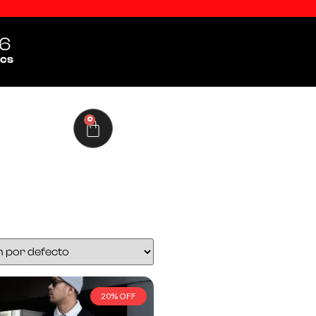
5
cs
0
20% OFF