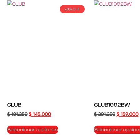
20% OFF
CLUB
CLUB1992BW
$
181.250
$
145.000
$
201.250
$
159.000
Seleccionar opciones
Seleccionar opcion