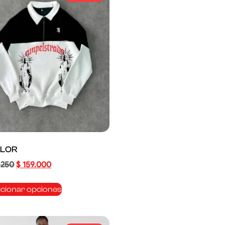
OLOR
.250
$
159.000
ccionar opciones