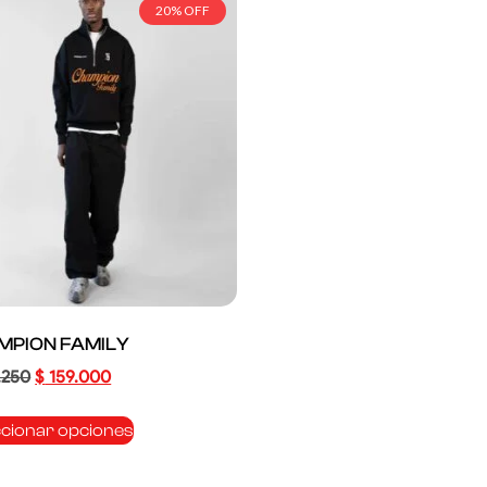
20% OFF
MPION FAMILY
.250
$
159.000
ccionar opciones