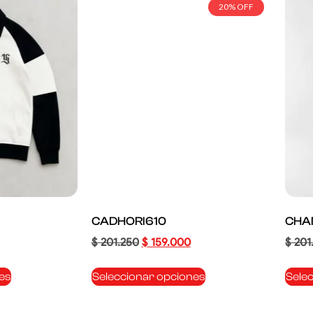
20% OFF
CADHORI610
CHA
$
201.250
$
159.000
$
201
es
Seleccionar opciones
Sele