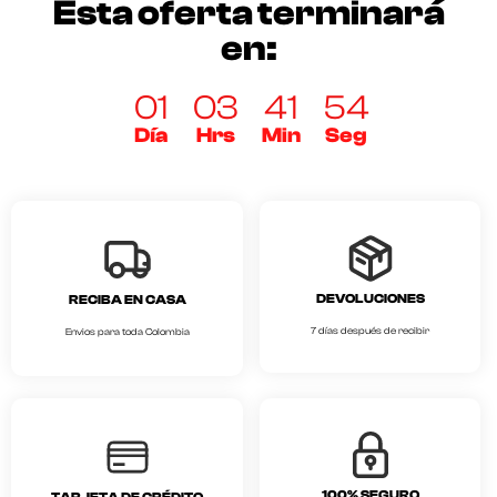
Esta oferta terminará
en:
01
03
41
54
Día
Hrs
Min
Seg
DEVOLUCIONES
RECIBA EN CASA
7 días después de recibir
Envios para toda Colombia
100% SEGURO
TARJETA DE CRÉDITO