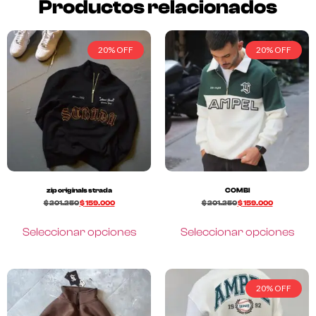
Productos relacionados
20% OFF
20% OFF
zip originals strada
COMBI
$
201.250
$
159.000
$
201.250
$
159.000
Seleccionar opciones
Seleccionar opciones
20% OFF