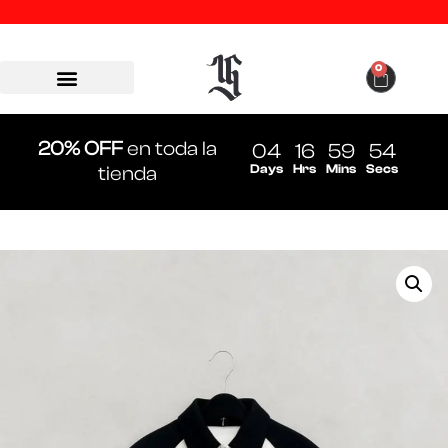
0
20% OFF
en toda la
04
16
59
54
Days
Hrs
Mins
Secs
tienda