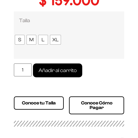
$
159.000
Talla
S
M
L
XL
Añadir al carrito
Conoce tu Talla
Conoce Cómo
Pagar