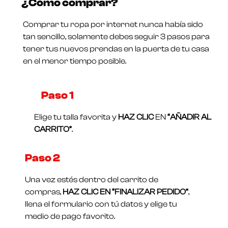
¿Cómo comprar?
0
Valorado
de
en
5
0
Comprar tu ropa por internet nunca había sido
de
5
tan sencillo, solamente debes seguir 3 pasos para
tener tus nuevos prendas en la puerta de tu casa
en el menor tiempo posible.
Paso 1​
Elige tu talla favorita y
HAZ CLIC
EN
“AÑADIR AL
CARRITO”
.
Paso 2
Una vez estés dentro del carrito de
compras,
HAZ CLIC EN “FINALIZAR PEDIDO”
,
llena el formulario con tú datos y elige tu
medio de pago favorito.