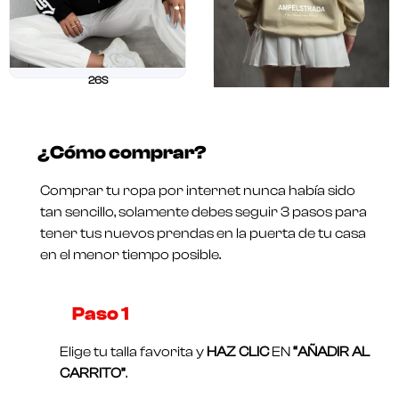
26S
$
211.250
$
169.000
26 OUR
Valorado
$
211.250
$
169.000
en
¿Cómo comprar?
0
Valorado
de
en
5
0
Comprar tu ropa por internet nunca había sido
de
5
tan sencillo, solamente debes seguir 3 pasos para
tener tus nuevos prendas en la puerta de tu casa
en el menor tiempo posible.
Paso 1​
Elige tu talla favorita y
HAZ CLIC
EN
“AÑADIR AL
CARRITO”
.