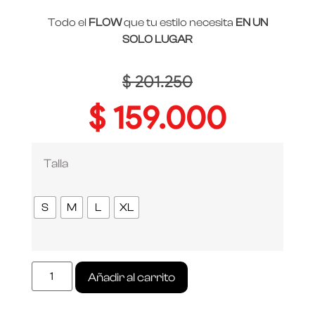
Todo el
FLOW
que tu estilo necesita
EN UN
SOLO LUGAR
$
201.250
$
159.000
Talla
S
M
L
XL
Añadir al carrito