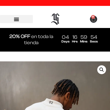
0
20% OFF
en toda la
04
16
59
54
Days
Hrs
Mins
Secs
tienda