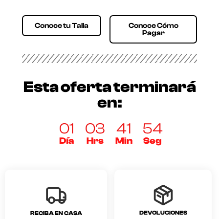
Conoce tu Talla
Conoce Cómo
Pagar
Esta oferta terminará
en:
01
03
41
54
Día
Hrs
Min
Seg
DEVOLUCIONES
RECIBA EN CASA