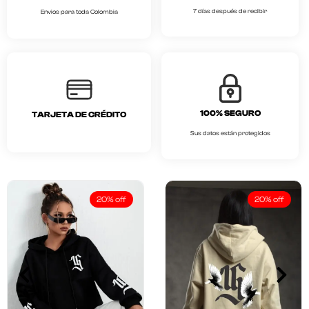
7 días después de recibir
Envios para toda Colombia
100% SEGURO
TARJETA DE CRÉDITO
Sus datos están protegidos
20% off
20% off