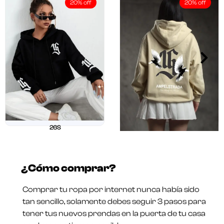
20% off
20% off
26S
$
211.250
$
169.000
26 OUR
Valorado
$
211.250
$
169.000
en
¿Cómo comprar?
0
Valorado
de
en
5
0
Comprar tu ropa por internet nunca había sido
de
5
tan sencillo, solamente debes seguir 3 pasos para
tener tus nuevos prendas en la puerta de tu casa