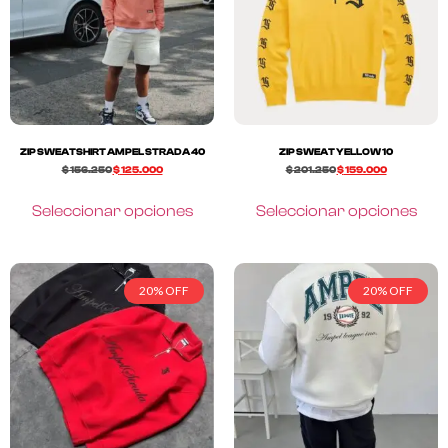
ZIP SWEATSHIRT AMPEL STRADA 40
ZIP SWEAT YELLOW 10
$
156.250
$
125.000
$
201.250
$
159.000
Seleccionar opciones
Seleccionar opciones
20% OFF
20% OFF