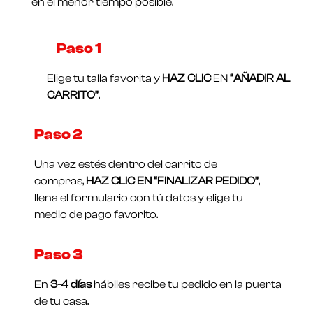
en el menor tiempo posible.
Paso 1​
Elige tu talla favorita y
HAZ CLIC
EN
“AÑADIR AL
CARRITO”
.
Paso 2
Una vez estés dentro del carrito de
compras,
HAZ CLIC EN “FINALIZAR PEDIDO”
,
llena el formulario con tú datos y elige tu
medio de pago favorito.
Paso 3
En
3-4 días
hábiles recibe tu pedido en la puerta
de tu casa.