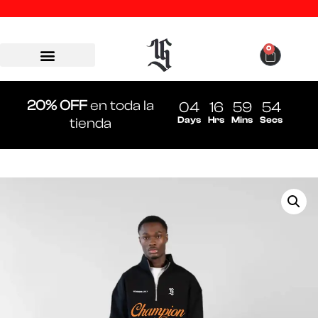
0
20% OFF
en toda la
04
16
59
54
Days
Hrs
Mins
Secs
tienda