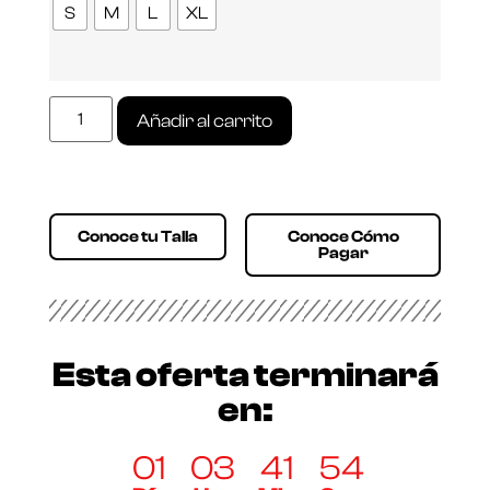
S
M
L
XL
Añadir al carrito
Conoce tu Talla
Conoce Cómo
Pagar
Esta oferta terminará
en:
01
03
41
54