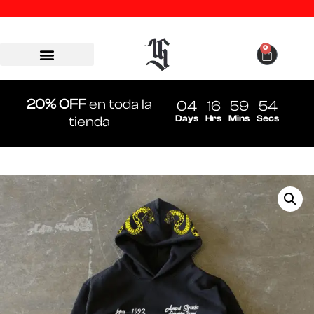
0
20% OFF
en toda la
04
16
59
54
Days
Hrs
Mins
Secs
tienda