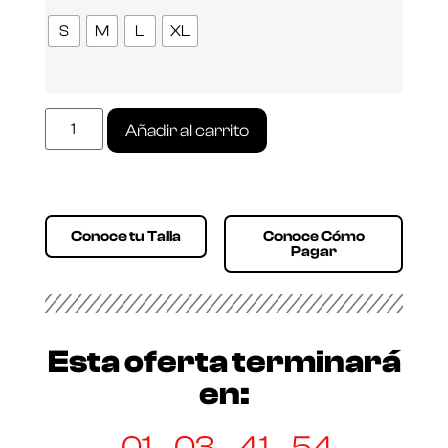
S
M
L
XL
Añadir al carrito
Conoce tu Talla
Conoce Cómo
Pagar
Esta oferta terminará
en:
01
03
41
54