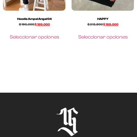
Hoodie Ampel Angel 04
HAPPY
$
190.000
$
169.000
$
213.500
$
169.000
Seleccionar opciones
Seleccionar opciones