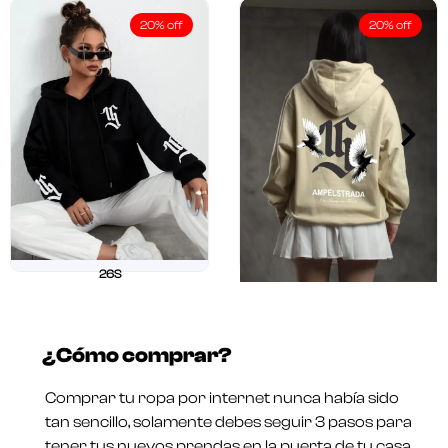
20% off
20% off
26S
$
211.250
$
169.000
26 OUR
Valorado
$
211.250
$
169.000
en
¿Cómo comprar?
0
Valorado
de
en
5
0
Comprar tu ropa por internet nunca había sido
de
5
tan sencillo, solamente debes seguir 3 pasos para
tener tus nuevos prendas en la puerta de tu casa