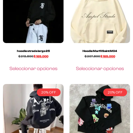
hoodie strada largo 25
Hoodie Marfil Saint M04
$
213.500
$
169.000
$
207.500
$
169.000
Seleccionar opciones
Seleccionar opciones
20% OFF
20% OFF