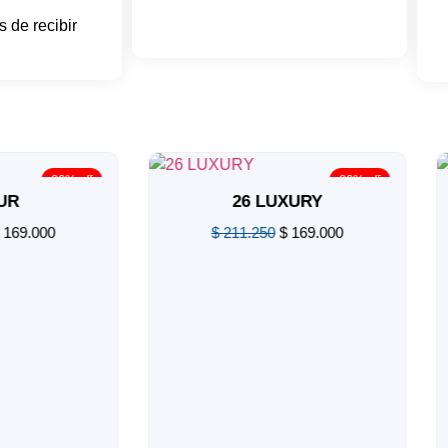
 de recibir
20% off
20% off
R
26 LUXURY
69.000
$
211.250
$
169.000
Valorado
en
0
de
5