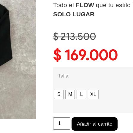
Todo el
FLOW
que tu estilo
SOLO LUGAR
$
213.500
$
169.000
Talla
S
M
L
XL
Añadir al carrito