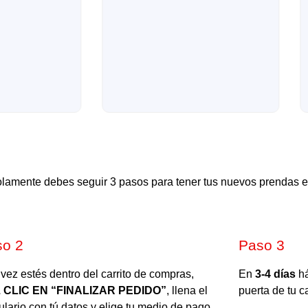
solamente debes seguir 3 pasos para tener tus nuevos prendas e
so 2
Paso 3
vez estés dentro del carrito de compras,
En
3-4 días
há
 CLIC EN “FINALIZAR PEDIDO”
, llena el
puerta de tu c
ulario con tú datos y elige tu medio de pago