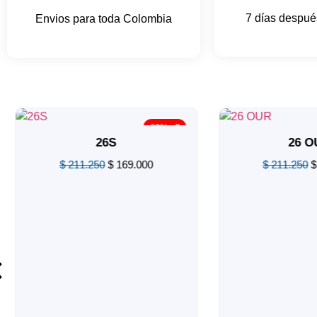
7 días después
Envios para toda Colombia
20% off
26S
26 OU
$
211.250
$
169.000
$
211.250
$
1
Valorado
Valorado
en
en
0
0
de
de
5
5