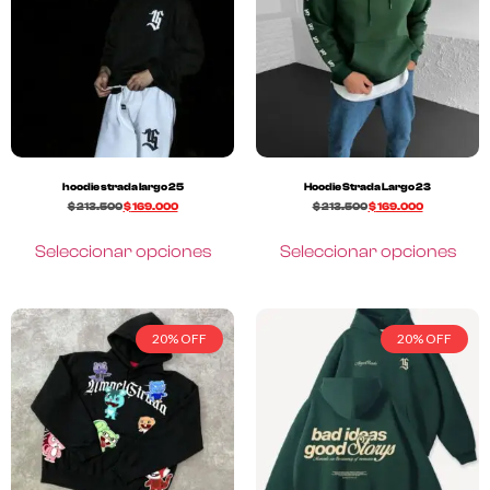
hoodie strada largo 25
Hoodie Strada Largo 23
$
213.500
$
169.000
$
213.500
$
169.000
Seleccionar opciones
Seleccionar opciones
20% OFF
20% OFF