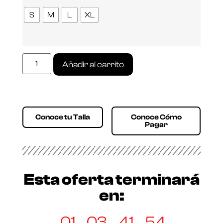
S
M
L
XL
Añadir al carrito
Conoce tu Talla
Conoce Cómo
Pagar
Esta oferta terminará
en:
01
03
41
54