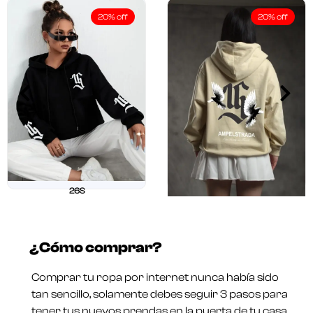
20% off
20% off
26S
$
211.250
$
169.000
26 OUR
Valorado
$
211.250
$
169.000
en
¿Cómo comprar?
0
Valorado
de
en
5
0
Comprar tu ropa por internet nunca había sido
de
5
tan sencillo, solamente debes seguir 3 pasos para
tener tus nuevos prendas en la puerta de tu casa