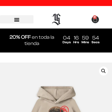
0
20% OFF
en toda la
04
16
59
54
Days
Hrs
Mins
Secs
tienda