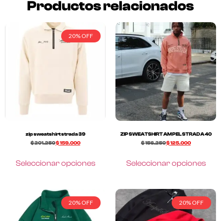
Productos relacionados
20% OFF
zip sweatshirt strada 39
ZIP SWEATSHIRT AMPEL STRADA 40
$
201.250
$
159.000
$
156.250
$
125.000
Seleccionar opciones
Seleccionar opciones
20% OFF
20% OFF