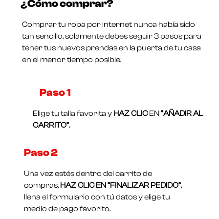
¿Cómo comprar?
0
Valorado
de
en
5
0
Comprar tu ropa por internet nunca había sido
de
5
tan sencillo, solamente debes seguir 3 pasos para
tener tus nuevos prendas en la puerta de tu casa
en el menor tiempo posible.
Paso 1​
Elige tu talla favorita y
HAZ CLIC
EN
“AÑADIR AL
CARRITO”
.
Paso 2
Una vez estés dentro del carrito de
compras,
HAZ CLIC EN “FINALIZAR PEDIDO”
,
llena el formulario con tú datos y elige tu
medio de pago favorito.