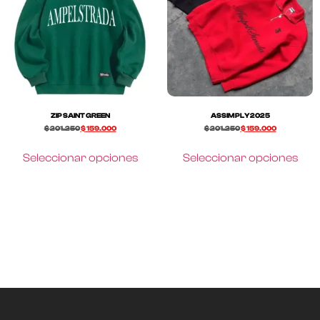
ZIP SAINT GREEN
ASSIMPLY2025
$
201.250
$
159.000
$
201.250
$
159.000
Seleccionar opciones
Seleccionar opciones