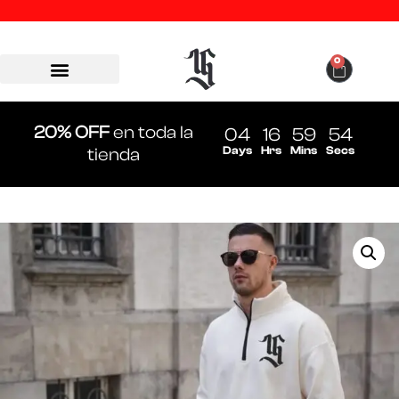
0
20% OFF
en toda la
04
16
59
54
Days
Hrs
Mins
Secs
tienda