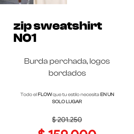
zip sweatshirt
N01
Burda perchada, logos
bordados
Todo el
FLOW
que tu estilo necesita
EN UN
SOLO LUGAR
$
201.250