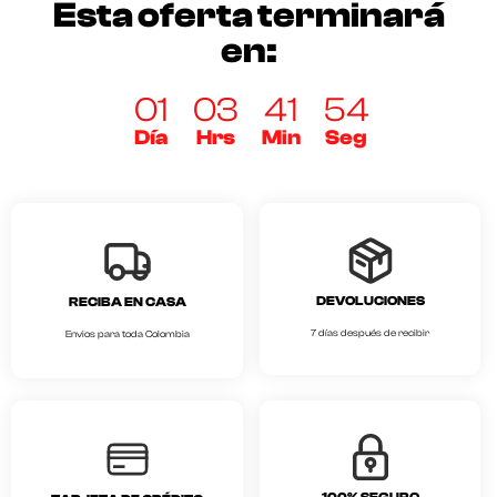
Esta oferta terminará
en:
01
03
41
54
Día
Hrs
Min
Seg
DEVOLUCIONES
RECIBA EN CASA
7 días después de recibir
Envios para toda Colombia