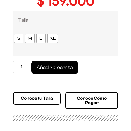
$
159.000
Talla
S
M
L
XL
Añadir al carrito
Conoce tu Talla
Conoce Cómo
Pagar