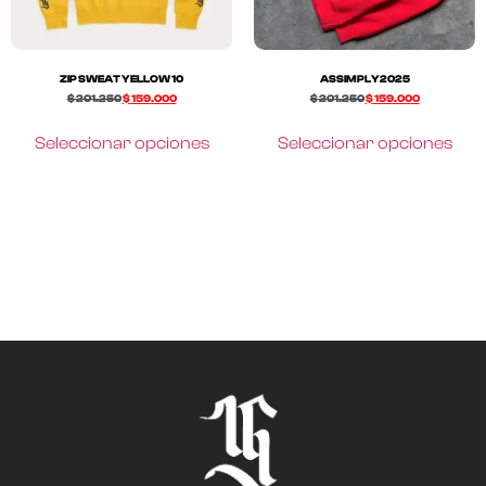
ZIP SWEAT YELLOW 10
ASSIMPLY2025
$
201.250
$
159.000
$
201.250
$
159.000
Seleccionar opciones
Seleccionar opciones