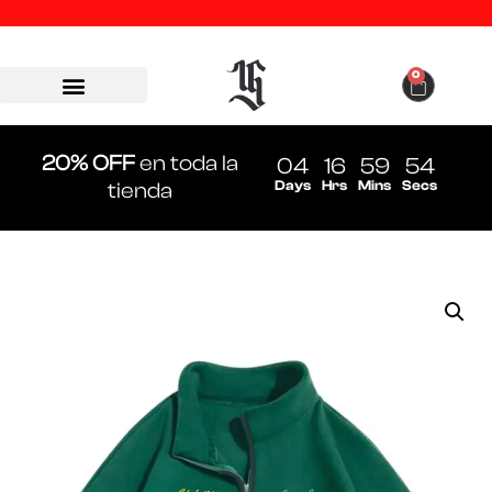
0
20% OFF
en toda la
04
16
59
54
Days
Hrs
Mins
Secs
tienda