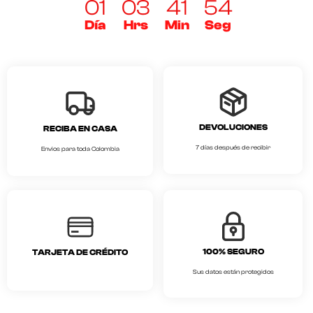
01
03
41
54
Día
Hrs
Min
Seg
DEVOLUCIONES
RECIBA EN CASA
7 días después de recibir
Envios para toda Colombia
100% SEGURO
TARJETA DE CRÉDITO
Sus datos están protegidos