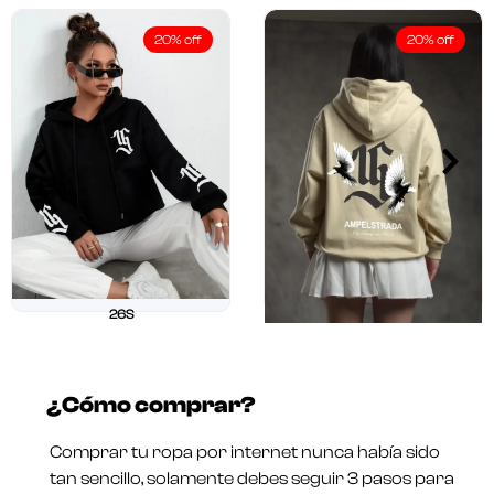
20% off
20% off
26S
$
211.250
$
169.000
26 OUR
Valorado
$
211.250
$
169.000
en
¿Cómo comprar?
0
Valorado
de
en
5
0
Comprar tu ropa por internet nunca había sido
de
5
tan sencillo, solamente debes seguir 3 pasos para