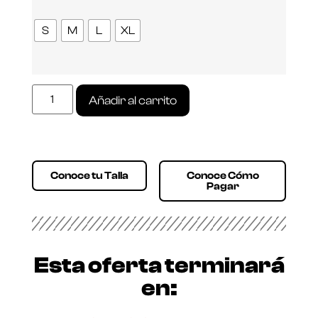
S
M
L
XL
Añadir al carrito
Conoce tu Talla
Conoce Cómo
Pagar
Esta oferta terminará
en: