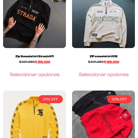
Zip Sweatshirt Strada N11
ZIP sweatshirt N12
$
201.250
$
159.000
$
201.250
$
159.000
Seleccionar opciones
Seleccionar opciones
20% OFF
20% OFF