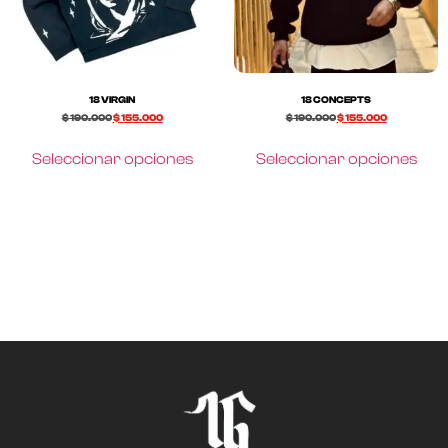
18 VIRGIN
18 CONCEPTS
$
190.000
$
155.000
$
190.000
$
155.000
Seleccionar opciones
Seleccionar opciones