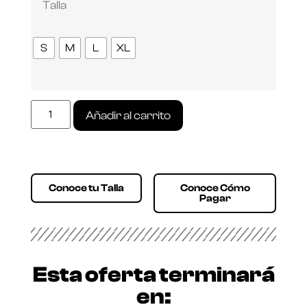
Talla
S
M
L
XL
Añadir al carrito
Conoce tu Talla
Conoce Cómo
Pagar
Esta oferta terminará
en: