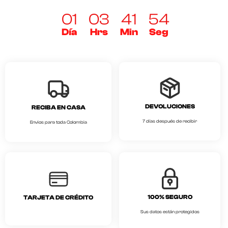
01
03
41
53
Día
Hrs
Min
Seg
DEVOLUCIONES
RECIBA EN CASA
7 días después de recibir
Envios para toda Colombia
100% SEGURO
TARJETA DE CRÉDITO
Sus datos están protegidos