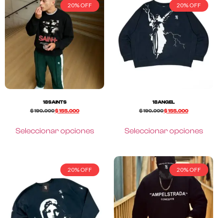
20% OFF
20% OFF
18SAINTS
18ANGEL
$
190.000
$
155.000
$
190.000
$
155.000
Seleccionar opciones
Seleccionar opciones
20% OFF
20% OFF