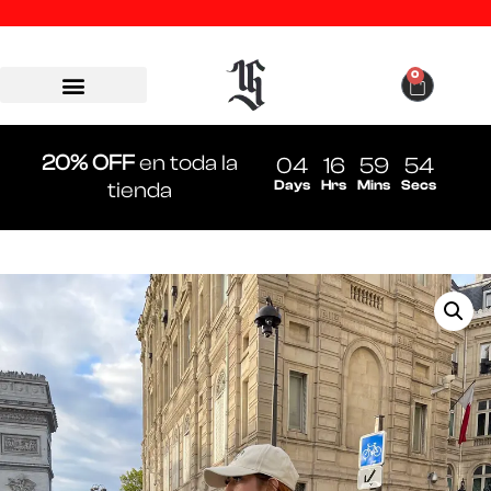
0
20% OFF
en toda la
04
16
59
53
Days
Hrs
Mins
Secs
tienda