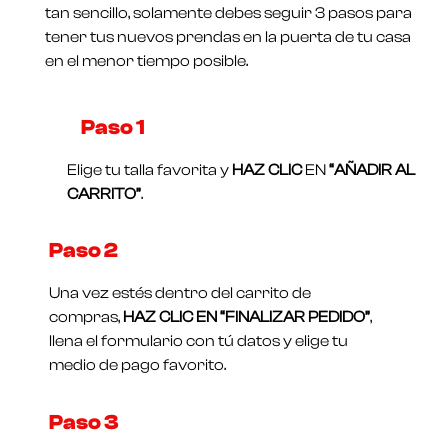
5
tan sencillo, solamente debes seguir 3 pasos para
tener tus nuevos prendas en la puerta de tu casa
en el menor tiempo posible.
Paso 1​
Elige tu talla favorita y
HAZ CLIC
EN
“AÑADIR AL
CARRITO”
.
Paso 2
Una vez estés dentro del carrito de
compras,
HAZ CLIC EN “FINALIZAR PEDIDO”
,
llena el formulario con tú datos y elige tu
medio de pago favorito.
Paso 3