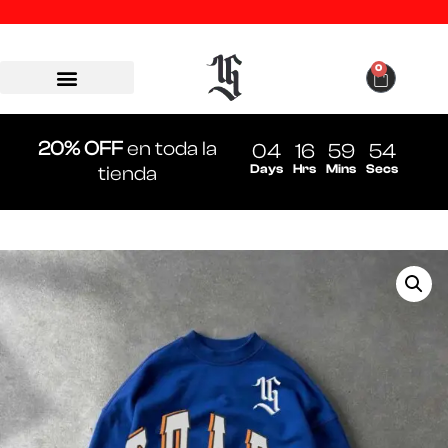
0
20% OFF
en toda la
04
16
59
54
Days
Hrs
Mins
Secs
tienda