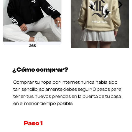
26S
$
211.250
$
169.000
26 OUR
Valorado
$
211.250
$
169.000
en
¿Cómo comprar?
0
Valorado
de
en
5
0
Comprar tu ropa por internet nunca había sido
de
5
tan sencillo, solamente debes seguir 3 pasos para
tener tus nuevos prendas en la puerta de tu casa
en el menor tiempo posible.
Paso 1​