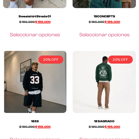
Sweatshirt Strada 01
19CONCEPTS
$
190.000
$
155.000
$
190.000
$
155.000
Seleccionar opciones
Seleccionar opciones
20% OFF
20% OFF
1833
18 SAGRADO
$
190.000
$
155.000
$
190.000
$
155.000