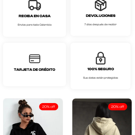
DEVOLUCIONES
RECIBA EN CASA
7 días después de recibir
Envios para toda Colombia
100% SEGURO
TARJETA DE CRÉDITO
Sus datos están protegidos
20% off
20% off