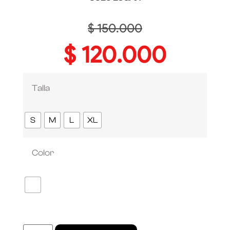
$
150.000
$
120.000
Talla
S
M
L
XL
Color