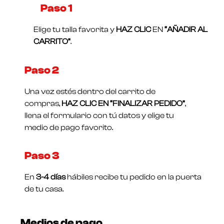
Paso 1​
Elige tu talla favorita y
HAZ CLIC
EN
“AÑADIR AL
CARRITO”
.
Paso 2
Una vez estés dentro del carrito de
compras,
HAZ CLIC EN “FINALIZAR PEDIDO”
,
llena el formulario con tú datos y elige tu
medio de pago favorito.
Paso 3
En
3-4 días
hábiles recibe tu pedido en la puerta
de tu casa.
Medios de pago