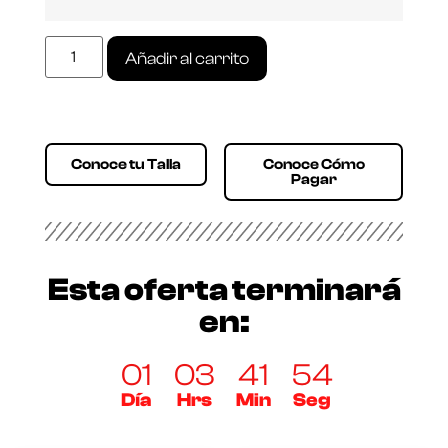
Añadir al carrito
Conoce tu Talla
Conoce Cómo
Pagar
Esta oferta terminará
en:
01
03
41
54
Día
Hrs
Min
Seg