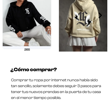
26S
$
211.250
$
169.000
26 OUR
Valorado
$
211.250
$
169.000
en
¿Cómo comprar?
0
Valorado
de
en
5
0
Comprar tu ropa por internet nunca había sido
de
5
tan sencillo, solamente debes seguir 3 pasos para
tener tus nuevos prendas en la puerta de tu casa
en el menor tiempo posible.