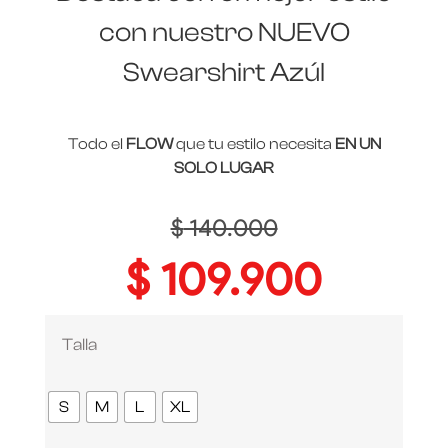
con nuestro NUEVO
Swearshirt Azúl
Todo el
FLOW
que tu estilo necesita
EN UN
SOLO LUGAR
$
140.000
$
109.900
Talla
S
M
L
XL