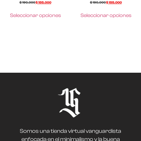
$
190.000
$
155.000
$
190.000
$
155.000
Seleccionar opciones
Seleccionar opciones
Somos una tienda virtual vanguardista
enfocada en el minimalismo y la buena