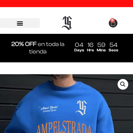
0
20% OFF
en toda la
04
16
59
54
Days
Hrs
Mins
Secs
tienda