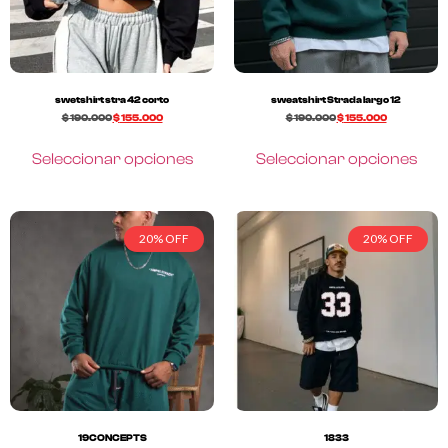
swetshirt stra 42 corto
sweatshirt Strada largo 12
$
190.000
$
155.000
$
190.000
$
155.000
Seleccionar opciones
Seleccionar opciones
20% OFF
20% OFF
19CONCEPTS
1833