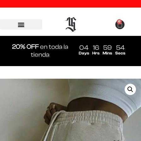
0
20% OFF
en toda la
04
16
59
54
Days
Hrs
Mins
Secs
tienda