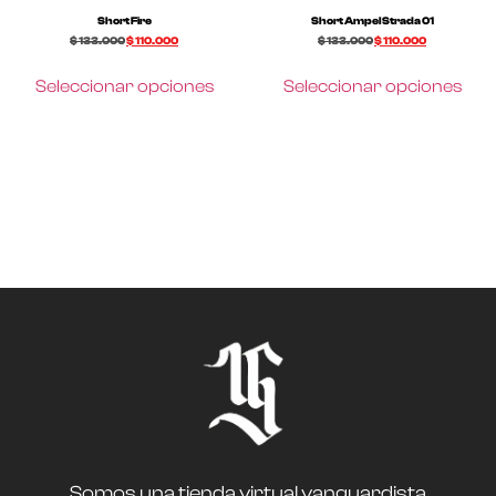
Short Fire
Short Ampel Strada 01
$
133.000
$
110.000
$
133.000
$
110.000
Seleccionar opciones
Seleccionar opciones
Somos una tienda virtual vanguardista