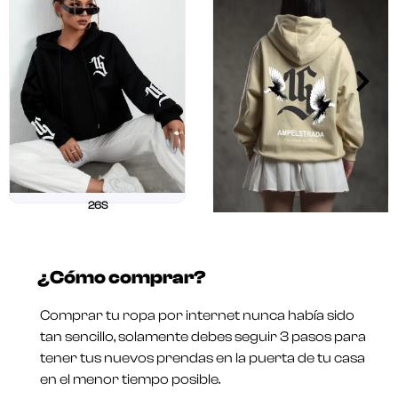
26S
$
211.250
$
169.000
26 OUR
Valorado
$
211.250
$
169.000
en
¿Cómo comprar?
0
Valorado
de
en
5
0
Comprar tu ropa por internet nunca había sido
de
5
tan sencillo, solamente debes seguir 3 pasos para
tener tus nuevos prendas en la puerta de tu casa
en el menor tiempo posible.