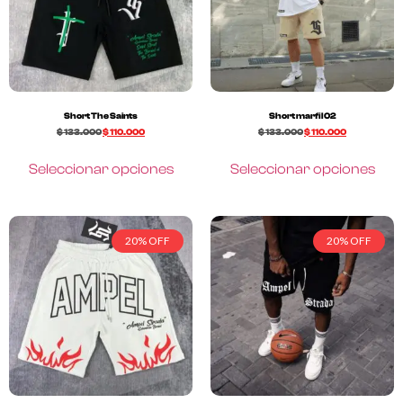
Short The Saints
Short marfil 02
$
133.000
$
110.000
$
133.000
$
110.000
Seleccionar opciones
Seleccionar opciones
20% OFF
20% OFF