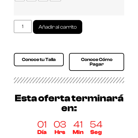
Añadir al carrito
Conoce tu Talla
Conoce Cómo
Pagar
Esta oferta terminará
en:
01
03
41
54
Día
Hrs
Min
Seg