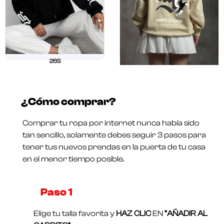
26S
$
211.250
$
169.000
26 OUR
Valorado
$
211.250
$
169.000
en
¿Cómo comprar?
0
Valorado
de
en
5
0
Comprar tu ropa por internet nunca había sido
de
5
tan sencillo, solamente debes seguir 3 pasos para
tener tus nuevos prendas en la puerta de tu casa
en el menor tiempo posible.
Paso 1​
Elige tu talla favorita y
HAZ CLIC
EN
“AÑADIR AL