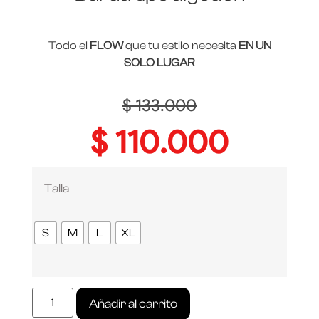
Todo el
FLOW
que tu estilo necesita
EN UN
SOLO LUGAR
$
133.000
$
110.000
Talla
S
M
L
XL
Añadir al carrito