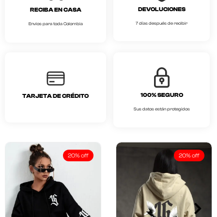
DEVOLUCIONES
RECIBA EN CASA
7 días después de recibir
Envios para toda Colombia
100% SEGURO
TARJETA DE CRÉDITO
Sus datos están protegidos
20% off
20% off