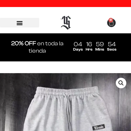
0
20% OFF
en toda la
04
16
59
54
Days
Hrs
Mins
Secs
tienda