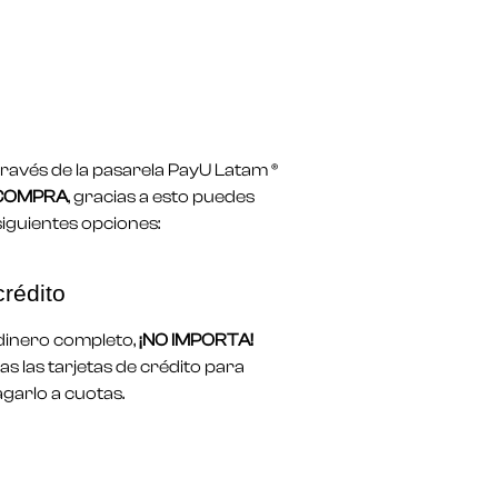
avés de la pasarela PayU Latam ®
 COMPRA
, gracias a esto puedes
siguientes opciones:
crédito
l dinero completo,
¡NO IMPORTA!
s las tarjetas de crédito para
garlo a cuotas.