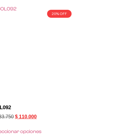
20% OFF
L092
33.750
$
110.000
eccionar opciones