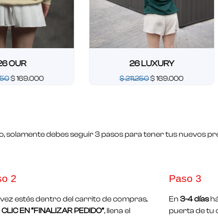
R
26 LUXURY
69.000
$
211.250
$
169.000
Valorado
en
0
de
5
o, solamente debes seguir 3 pasos para tener tus nuevos pre
so 2
Paso 3
vez estés dentro del carrito de compras,
En
3-4 días
há
CLIC EN “FINALIZAR PEDIDO”
, llena el
puerta de tu 