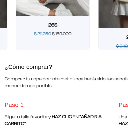
26S
$
211.250
$
169.000
26 OU
Valorado
$
211.250
$
1
en
0
de
Valorado
5
en
0
¿Cómo comprar?
de
5
Comprar tu ropa por internet nunca había sido tan sencill
menor tiempo posible.
Paso 1​
Pa
Elige tu talla favorita y
HAZ CLIC
EN
“AÑADIR AL
Una 
CARRITO”
.
HAZ 