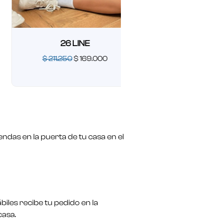
26 LINE
$
211.250
$
169.000
26 LARGE
Valorado
$
211.250
$
169.0
en
0
de
Valorado
5
en
0
de
5
ndas en la puerta de tu casa en el
biles recibe tu pedido en la
casa.