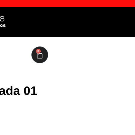
5
cs
0
ada 01