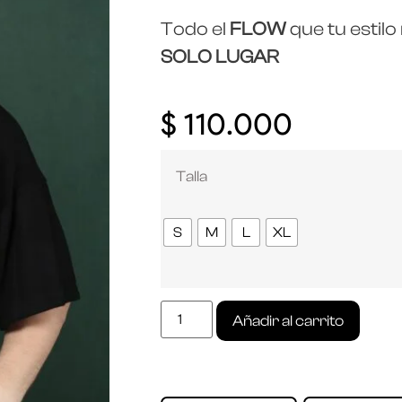
Todo el
FLOW
que tu estilo
SOLO LUGAR
$
110.000
Talla
S
M
L
XL
Añadir al carrito