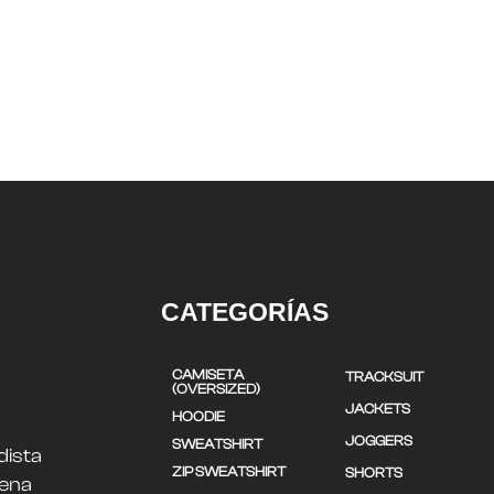
CATEGORÍAS
CAMISETA
TRACKSUIT
(OVERSIZED)
JACKETS
HOODIE
JOGGERS
SWEATSHIRT
dista
ZIP SWEATSHIRT
SHORTS
uena