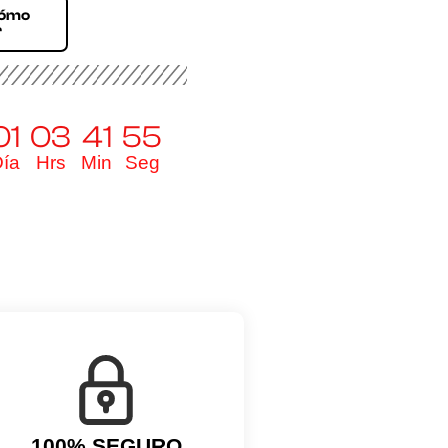
Cómo
r
01
03
41
54
ía
Hrs
Min
Seg
100% SEGURO