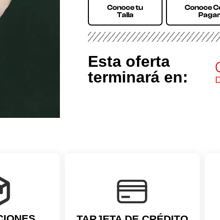
Conoce tu
Conoce 
Talla
Paga
Esta oferta
terminará en:
D
CIONES
TARJETA DE CRÉDITO