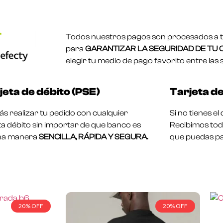
Todos nuestros pagos son procesados a tr
para
GARANTIZAR LA SEGURIDAD DE TU
elegir tu medio de pago favorito entre las 
jeta de débito (PSE)
Tarjeta de
s realizar tu pedido con cualquier
Si no tienes e
ta débito sin importar de que banco es
Recibimos toda
na manera
SENCILLA, RÁPIDA Y SEGURA.
que puedas pa
20% OFF
20% OFF