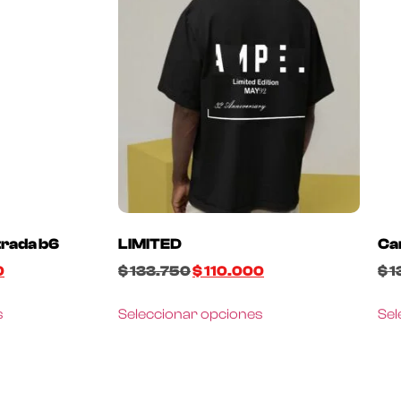
trada b6
LIMITED
Ca
0
$
133.750
$
110.000
$
1
s
Seleccionar opciones
Sel