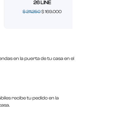
26 LINE
$
211.250
$
169.000
26 LARGE
Valorado
$
211.250
$
169.0
en
0
de
Valorado
5
en
0
de
5
ndas en la puerta de tu casa en el
biles recibe tu pedido en la
casa.