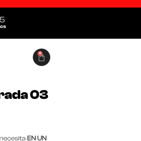
4
cs
0
rada 03
 necesita
EN UN