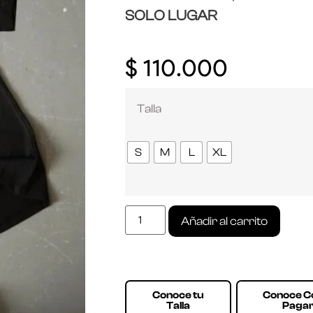
SOLO LUGAR
$
110.000
Talla
S
M
L
XL
Añadir al carrito
Conoce tu
Conoce 
Talla
Paga