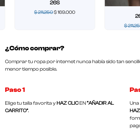
26S
$
211.250
$
169.000
26 OU
Valorado
$
211.250
$
1
en
0
de
Valorado
5
en
¿Cómo comprar?
0
de
5
Comprar tu ropa por internet nunca había sido tan sencill
menor tiempo posible.
Paso 1​
Pa
Elige tu talla favorita y
HAZ CLIC
EN
“AÑADIR AL
Una 
CARRITO”
.
HAZ 
form
pago