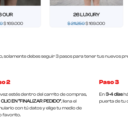
R
26 LUXURY
69.000
$
211.250
$
169.000
Valorado
en
0
de
5
o, solamente debes seguir 3 pasos para tener tus nuevos pre
so 2
Paso 3
vez estés dentro del carrito de compras,
En
3-4 días
há
CLIC EN “FINALIZAR PEDIDO”
, llena el
puerta de tu 
ulario con tú datos y elige tu medio de
 favorito.