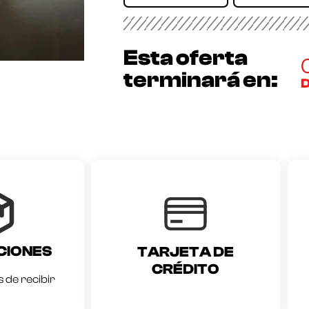
Esta oferta
terminará en:
D
CIONES
TARJETA DE
CRÉDITO
 de recibir