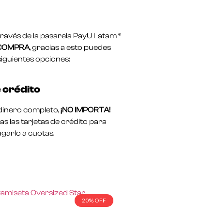
avés de la pasarela PayU Latam ®
 COMPRA
, gracias a esto puedes
siguientes opciones:
 crédito
l dinero completo,
¡NO IMPORTA!
s las tarjetas de crédito para
garlo a cuotas.
20% OFF