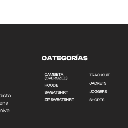
CATEGORÍAS
CAMISETA
TRACKSUIT
(OVERSIZED)
JACKETS
HOODIE
JOGGERS
SWEATSHIRT
dista
ZIP SWEATSHIRT
SHORTS
uena
nivel