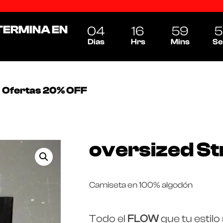
TERMINA EN
04
16
59
5
Dias
Hrs
Mins
Se
Ofertas 20% OFF
oversized St
Camiseta en 100% algodón
Todo el
FLOW
que tu estilo