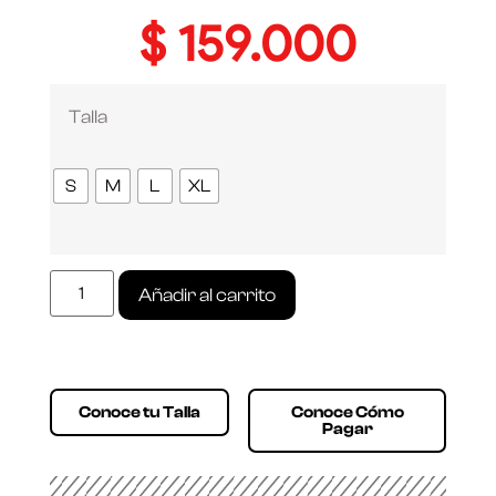
$
159.000
Talla
S
M
L
XL
Añadir al carrito
Conoce tu Talla
Conoce Cómo
Pagar