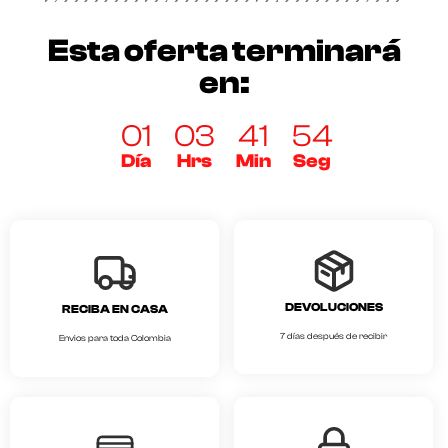
Esta oferta terminará
en:
01
03
41
54
Día
Hrs
Min
Seg
DEVOLUCIONES
RECIBA EN CASA
7 días después de recibir
Envios para toda Colombia