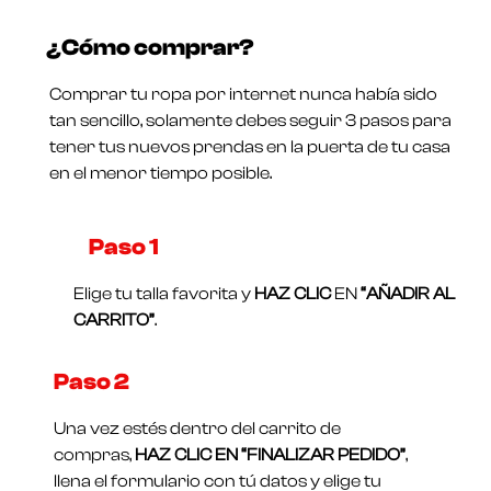
Valorado
$
211.250
$
169.000
en
¿Cómo comprar?
0
Valorado
de
en
5
0
Comprar tu ropa por internet nunca había sido
de
5
tan sencillo, solamente debes seguir 3 pasos para
tener tus nuevos prendas en la puerta de tu casa
en el menor tiempo posible.
Paso 1​
Elige tu talla favorita y
HAZ CLIC
EN
“AÑADIR AL
CARRITO”
.
Paso 2
Una vez estés dentro del carrito de
compras,
HAZ CLIC EN “FINALIZAR PEDIDO”
,
llena el formulario con tú datos y elige tu