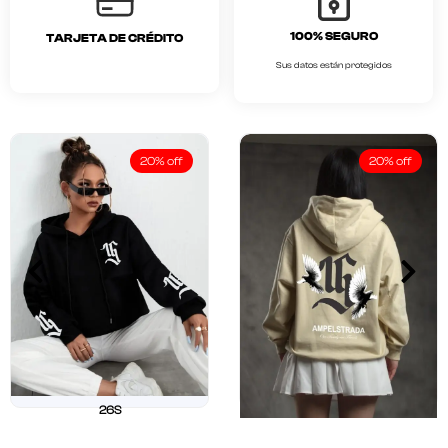
100% SEGURO
TARJETA DE CRÉDITO
Sus datos están protegidos
20% off
20% off
26S
$
211.250
$
169.000
26 OUR