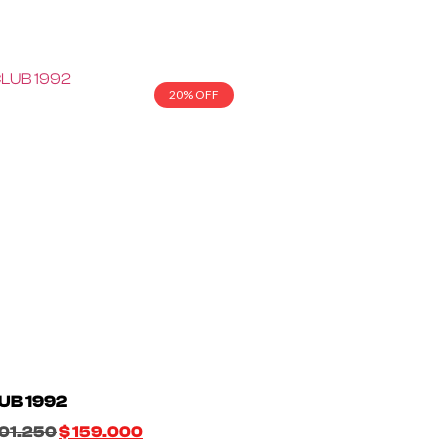
20% OFF
UB 1992
01.250
$
159.000