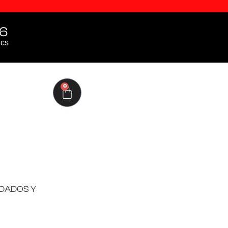
5
cs
0
RDADOS Y