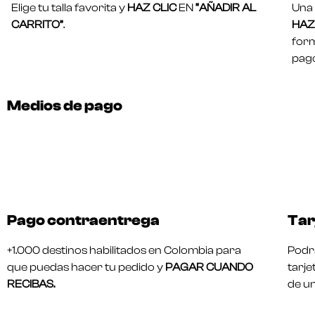
Elige tu talla favorita y
HAZ CLIC
EN
“AÑADIR AL
Una 
CARRITO”
.
HAZ 
form
pago
Medios de pago
Pago contraentrega
Tar
+1.000 destinos habilitados en Colombia para
Podrá
que puedas hacer tu pedido y
PAGAR CUANDO
tarje
RECIBAS.
de u