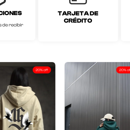
CIONES
TARJETA DE
CRÉDITO
 de recibir
20% off
20% off