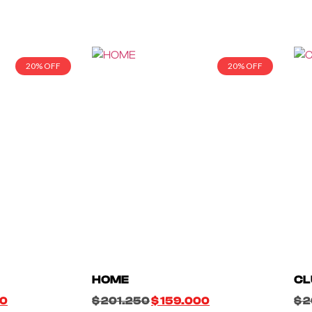
20% OFF
20% OFF
HOME
CL
00
$
201.250
$
159.000
$
2