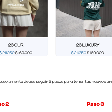
R
26 LUXURY
69.000
$
211.250
$
169.000
Valorado
en
0
de
5
o, solamente debes seguir 3 pasos para tener tus nuevos pre
so 2
Paso 3