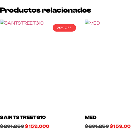
Productos relacionados
20% OFF
SAINTSTREET610
MED
$
201.250
$
159.000
$
201.250
$
159.0