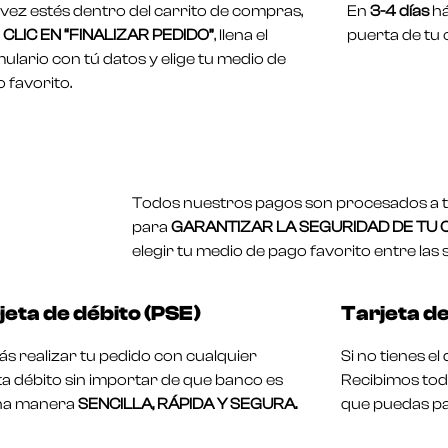
vez estés dentro del carrito de compras,
En
3-4 días
há
CLIC EN “FINALIZAR PEDIDO”
, llena el
puerta de tu 
ulario con tú datos y elige tu medio de
 favorito.
Todos nuestros pagos son procesados a tr
para
GARANTIZAR LA SEGURIDAD DE TU
elegir tu medio de pago favorito entre las 
jeta de débito (PSE)
Tarjeta de
s realizar tu pedido con cualquier
Si no tienes e
ta débito sin importar de que banco es
Recibimos toda
na manera
SENCILLA, RÁPIDA Y SEGURA.
que puedas pa