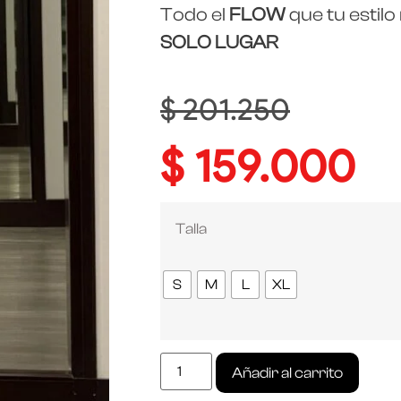
Todo el
FLOW
que tu estilo
SOLO LUGAR
$
201.250
$
159.000
Talla
S
M
L
XL
Añadir al carrito