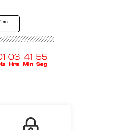
Cómo
01
03
41
54
ía
Hrs
Min
Seg