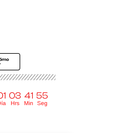
Cómo
r
01
03
41
54
ía
Hrs
Min
Seg