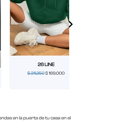
26 LINE
$
211.250
$
169.000
26 LARGE
Valorado
$
211.250
$
169.0
en
0
de
Valorado
5
en
0
de
5
ndas en la puerta de tu casa en el