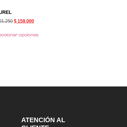
UREL
01.250
$
159.000
eccionar opciones
ATENCIÓN AL