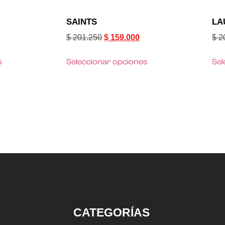
SAINTS
LA
$
201.250
$
159.000
$
2
s
Seleccionar opciones
Sel
CATEGORÍAS