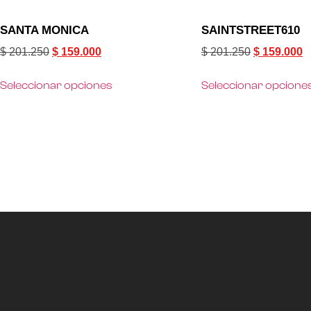
SANTA MONICA
SAINTSTREET610
$
201.250
$
159.000
$
201.250
$
159.000
Seleccionar opciones
Seleccionar opcione