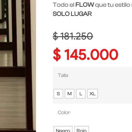
Todo el
FLOW
que tu estilo
SOLO LUGAR
$
181.250
$
145.000
Talla
S
M
L
XL
Color
Negro
Rojo