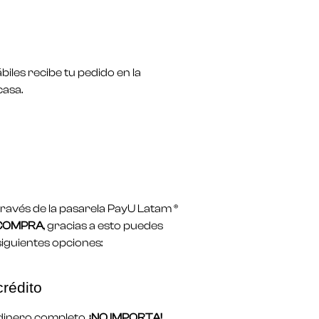
biles recibe tu pedido en la
casa.
avés de la pasarela PayU Latam ®
 COMPRA
, gracias a esto puedes
siguientes opciones:
crédito
l dinero completo,
¡NO IMPORTA!