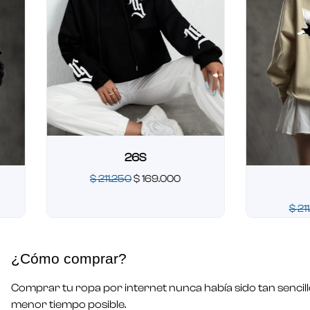
26S
$
211.250
$
169.000
26 OU
Valorado
$
211.250
$
1
en
0
de
Valorado
5
en
0
¿Cómo comprar?
de
5
Comprar tu ropa por internet nunca había sido tan sencill
menor tiempo posible.