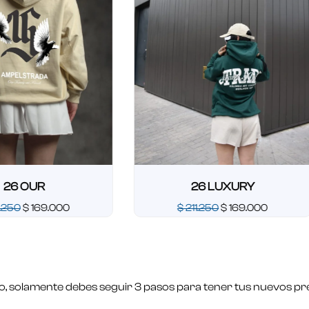
R
26 LUXURY
69.000
$
211.250
$
169.000
Valorado
en
0
de
5
o, solamente debes seguir 3 pasos para tener tus nuevos pre