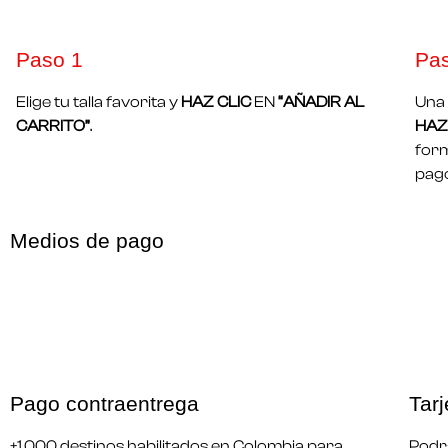
Paso 1​
Pa
Elige tu talla favorita y
HAZ CLIC
EN
“AÑADIR AL
Una 
CARRITO”
.
HAZ 
form
pago
Medios de pago
Pago contraentrega
Tarj
+1.000 destinos habilitados en Colombia para
Podrá