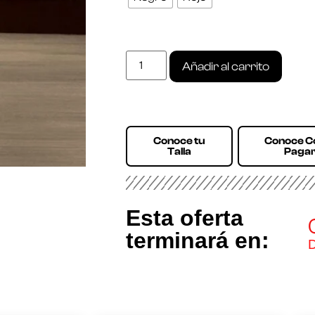
Añadir al carrito
Conoce tu
Conoce 
Talla
Paga
Esta oferta
terminará en:
D