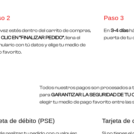
so 2
Paso 3
vez estés dentro del carrito de compras,
En
3-4 días
há
CLIC EN “FINALIZAR PEDIDO”
, llena el
puerta de tu 
ulario con tú datos y elige tu medio de
 favorito.
Todos nuestros pagos son procesados a tr
para
GARANTIZAR LA SEGURIDAD DE TU
elegir tu medio de pago favorito entre las 
eta de débito (PSE)
Tarjeta de 
s realizar tu pedido con cualquier
Si no tienes e