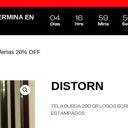
ERMINA EN
04
16
59
5
Dias
Hrs
Mins
Se
fertas 20% OFF
DISTORN
TELA BURDA 290 GR LOGOS BO
ESTAMPADOS