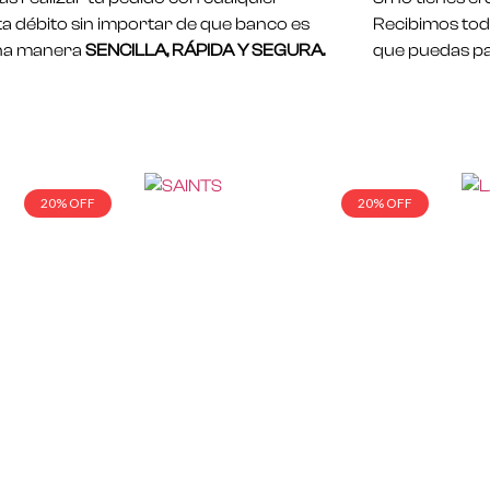
ta débito sin importar de que banco es
Recibimos toda
na manera
SENCILLA, RÁPIDA Y SEGURA.
que puedas pa
20% OFF
20% OFF