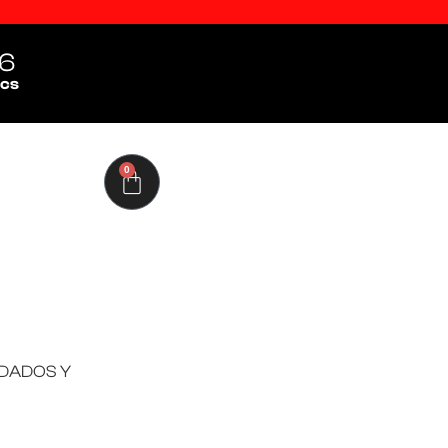
4
cs
0
RDADOS Y