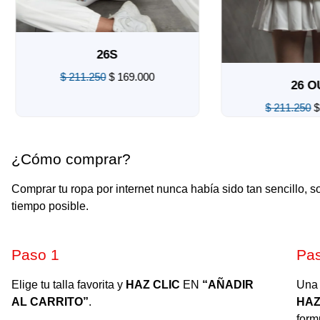
26S
$
211.250
$
169.000
26 OU
Valorado
$
211.250
$
1
en
0
de
Valorado
5
en
0
¿Cómo comprar?
de
5
Comprar tu ropa por internet nunca había sido tan sencillo, 
tiempo posible.
Paso 1​
Pa
Elige tu talla favorita y
HAZ CLIC
EN
“AÑADIR
Una 
AL CARRITO”
.
HAZ
form