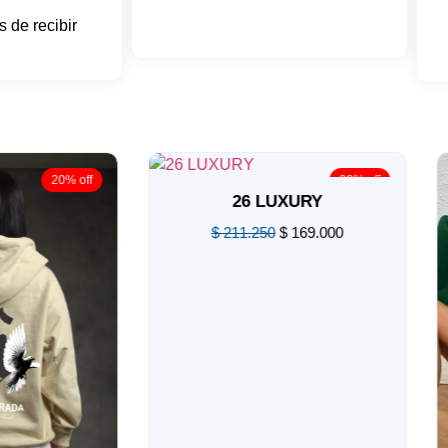
 de recibir
20% off
20% off
26 LUXURY
$
211.250
$
169.000
Valorado
en
0
de
5