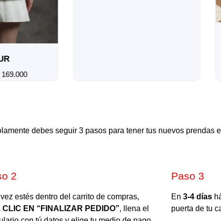
R
69.000
solamente debes seguir 3 pasos para tener tus nuevos prendas e
so 2
Paso 3
vez estés dentro del carrito de compras,
En
3-4 días
há
 CLIC EN “FINALIZAR PEDIDO”
, llena el
puerta de tu c
ulario con tú datos y elige tu medio de pago