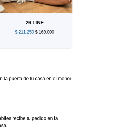
26 LINE
$
211.250
$
169.000
26 LARGE
Valorado
$
211.250
$
169.0
en
0
de
Valorado
5
en
0
de
5
n la puerta de tu casa en el menor
biles recibe tu pedido en la
asa.