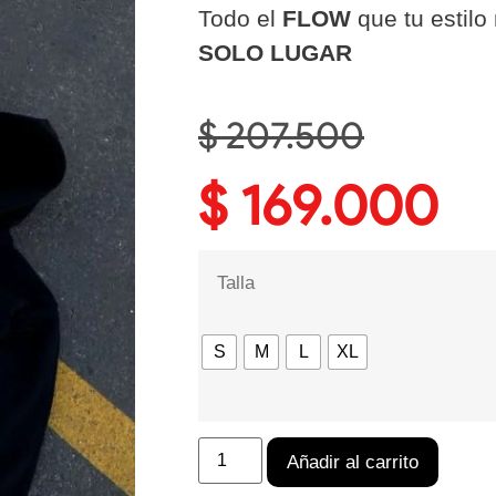
Todo el
FLOW
que tu estilo
SOLO LUGAR
$
207.500
$
169.000
Talla
S
M
L
XL
Añadir al carrito