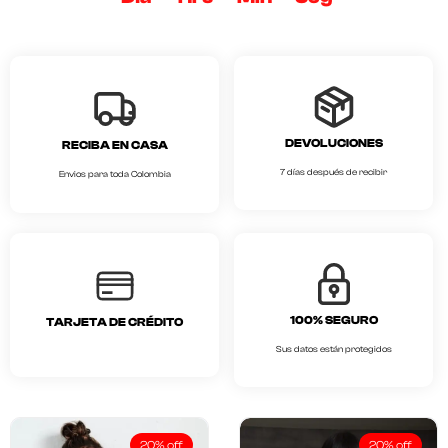
DEVOLUCIONES
RECIBA EN CASA
7 días después de recibir
Envios para toda Colombia
100% SEGURO
TARJETA DE CRÉDITO
Sus datos están protegidos
20% off
20% off