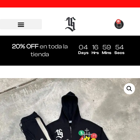
0
20% OFF
en toda la
04
16
59
53
Days
Hrs
Mins
Secs
tienda