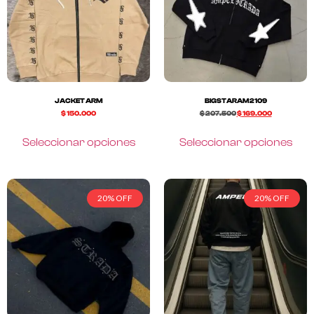
JACKET ARM
BIGSTARAM2109
$
150.000
$
207.500
$
169.000
Seleccionar opciones
Seleccionar opciones
20% OFF
20% OFF