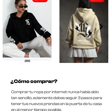
26S
$
211.250
$
169.000
26 OUR
Valorado
$
211.250
$
169.000
en
¿Cómo comprar?
0
Valorado
de
en
5
0
Comprar tu ropa por internet nunca había sido
de
5
tan sencillo, solamente debes seguir 3 pasos para
tener tus nuevos prendas en la puerta de tu casa
en el menor tiempo posible.