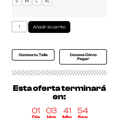
S
M
L
XL
Añadir al carrito
Conoce tu Talla
Conoce Cómo
Pagar
Esta oferta terminará
en:
01
03
41
53
Día
Hrs
Min
Seg