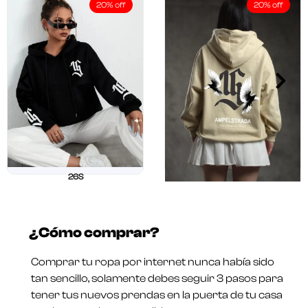
20% off
20% off
26S
$
211.250
$
169.000
26 OUR
Valorado
$
211.250
$
169.000
en
¿Cómo comprar?
0
Valorado
de
en
5
0
Comprar tu ropa por internet nunca había sido
de
5
tan sencillo, solamente debes seguir 3 pasos para
tener tus nuevos prendas en la puerta de tu casa