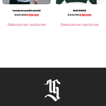
Hoodie Ampel Strada 22
BAD IDEAS
$
207.500
$
169.000
$
213.750
$
169.000
Seleccionar opciones
Seleccionar opciones