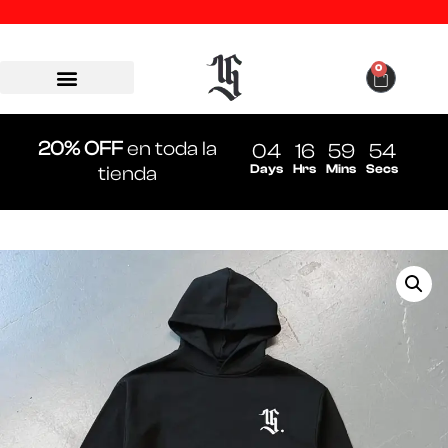
0
20% OFF
en toda la
04
16
59
54
Days
Hrs
Mins
Secs
tienda