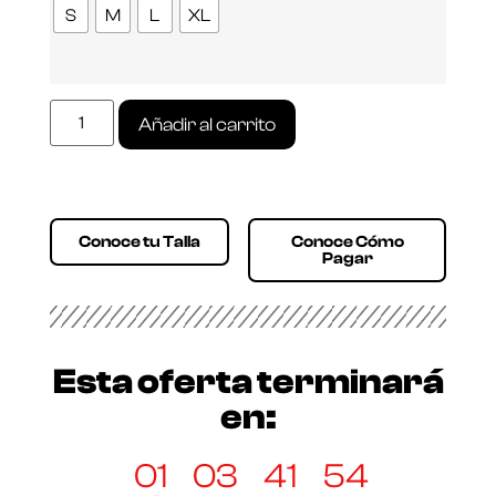
S
M
L
XL
Añadir al carrito
Conoce tu Talla
Conoce Cómo
Pagar
Esta oferta terminará
en:
01
03
41
54