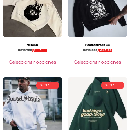
VIRGEN
Hoodie strada 38
$
213.750
$
169.000
$
213.000
$
169.000
Seleccionar opciones
Seleccionar opciones
20% OFF
20% OFF