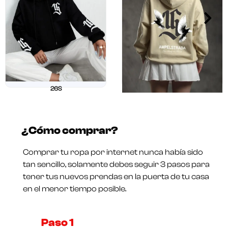
26S
$
211.250
$
169.000
26 OUR
Valorado
$
211.250
$
169.000
en
¿Cómo comprar?
0
Valorado
de
en
5
0
Comprar tu ropa por internet nunca había sido
de
5
tan sencillo, solamente debes seguir 3 pasos para
tener tus nuevos prendas en la puerta de tu casa
en el menor tiempo posible.
Paso 1​