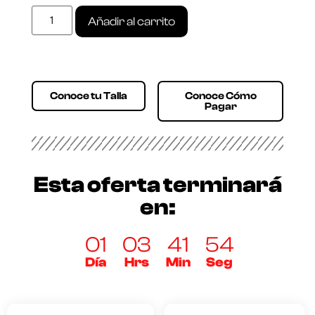
Añadir al carrito
Conoce tu Talla
Conoce Cómo
Pagar
Esta oferta terminará
en:
01
03
41
54
Día
Hrs
Min
Seg