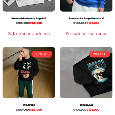
Swearshirt Strada Angel 27
Swearshirt Ampel Strada 16
$
190.000
$
155.000
$
140.000
$
109.900
Seleccionar opciones
Seleccionar opciones
20% OFF
20% OFF
18SAINTS
18 CHAINS
$
190.000
$
155.000
$
190.000
$
155.000