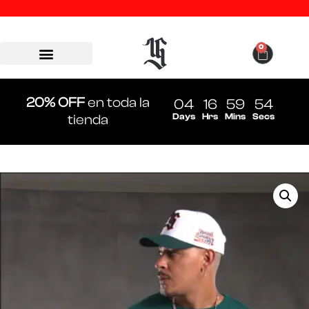
0
20% OFF
en toda la
04
16
59
54
Days
Hrs
Mins
Secs
tienda