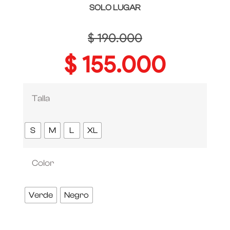
SOLO LUGAR
$
190.000
$
155.000
Talla
S
M
L
XL
Color
Verde
Negro