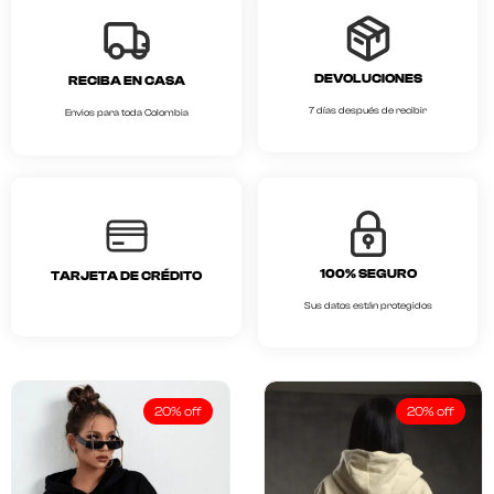
DEVOLUCIONES
RECIBA EN CASA
7 días después de recibir
Envios para toda Colombia
100% SEGURO
TARJETA DE CRÉDITO
Sus datos están protegidos
20% off
20% off