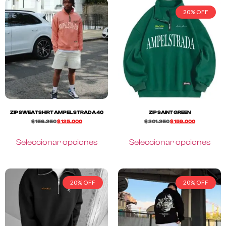
20% OFF
ZIP SWEATSHIRT AMPEL STRADA 40
ZIP SAINT GREEN
$
156.250
$
125.000
$
201.250
$
159.000
Seleccionar opciones
Seleccionar opciones
20% OFF
20% OFF