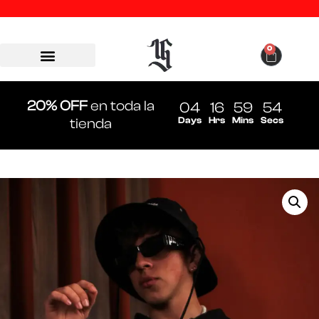
0
20% OFF
en toda la
04
16
59
54
Days
Hrs
Mins
Secs
tienda