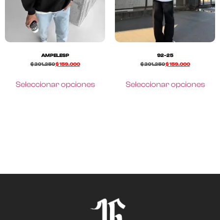
AMPELESP
92-25
$
201.250
$
159.000
$
201.250
$
159.000
Seleccionar opciones
Seleccionar opciones