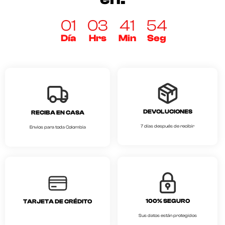
01
03
41
54
Día
Hrs
Min
Seg
DEVOLUCIONES
RECIBA EN CASA
7 días después de recibir
Envios para toda Colombia
100% SEGURO
TARJETA DE CRÉDITO
Sus datos están protegidos