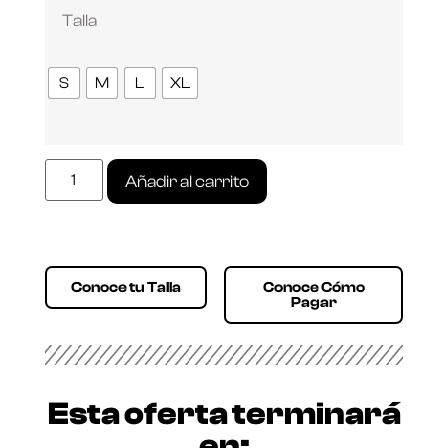
Talla
S
M
L
XL
Añadir al carrito
Conoce tu Talla
Conoce Cómo
Pagar
Esta oferta terminará
en: