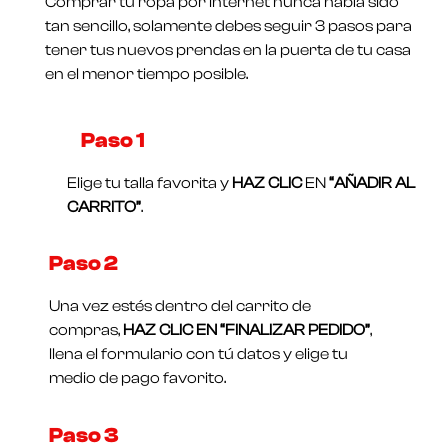
Comprar tu ropa por internet nunca había sido
de
5
tan sencillo, solamente debes seguir 3 pasos para
tener tus nuevos prendas en la puerta de tu casa
en el menor tiempo posible.
Paso 1​
Elige tu talla favorita y
HAZ CLIC
EN
“AÑADIR AL
CARRITO”
.
Paso 2
Una vez estés dentro del carrito de
compras,
HAZ CLIC EN “FINALIZAR PEDIDO”
,
llena el formulario con tú datos y elige tu
medio de pago favorito.
Paso 3