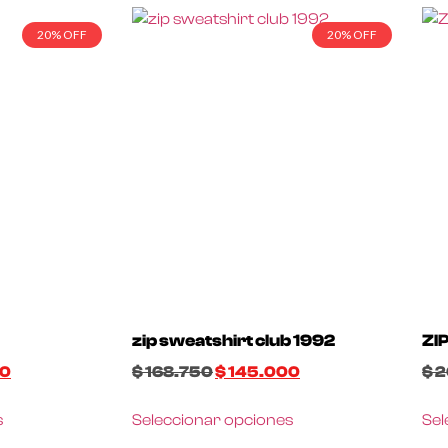
20% OFF
20% OFF
zip sweatshirt club 1992
ZI
00
$
168.750
$
145.000
$
2
s
Seleccionar opciones
Sel