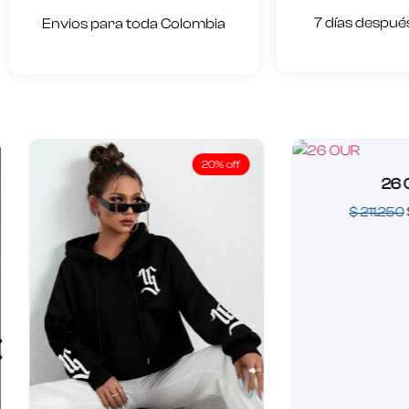
7 días después
Envios para toda Colombia
20% off
26 OU
$
211.250
$
1
Valorado
en
0
de
5