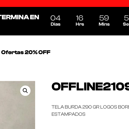
TERMINA EN
04
16
59
5
Dias
Hrs
Mins
Se
Ofertas 20% OFF
OFFLINE210
TELA BURDA 290 GR LOGOS BO
ESTAMPADOS