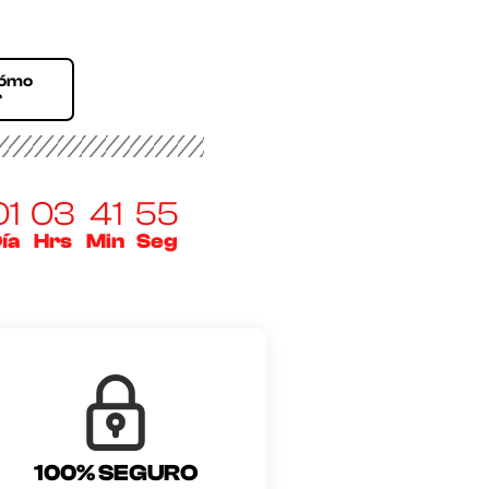
Cómo
r
01
03
41
54
ía
Hrs
Min
Seg
100% SEGURO