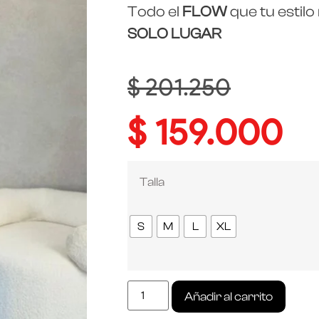
Todo el
FLOW
que tu estilo
SOLO LUGAR
$
201.250
$
159.000
Talla
S
M
L
XL
Añadir al carrito