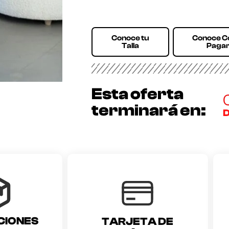
Conoce tu
Conoce 
Talla
Paga
Esta oferta
terminará en:
D
CIONES
TARJETA DE