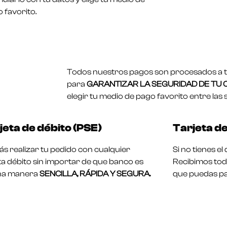
 favorito.
Todos nuestros pagos son procesados a tr
para
GARANTIZAR LA SEGURIDAD DE TU
elegir tu medio de pago favorito entre las 
jeta de débito (PSE)
Tarjeta de
s realizar tu pedido con cualquier
Si no tienes e
ta débito sin importar de que banco es
Recibimos toda
na manera
SENCILLA, RÁPIDA Y SEGURA.
que puedas pa