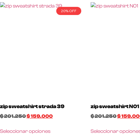
20% OFF
zip sweatshirt strada 39
zip sweatshirt N01
$
201.250
$
159.000
$
201.250
$
159.0
Seleccionar opciones
Seleccionar opcione