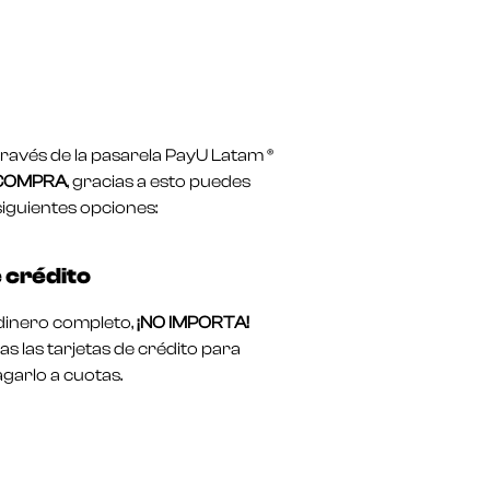
avés de la pasarela PayU Latam ®
 COMPRA
, gracias a esto puedes
siguientes opciones:
 crédito
l dinero completo,
¡NO IMPORTA!
s las tarjetas de crédito para
garlo a cuotas.