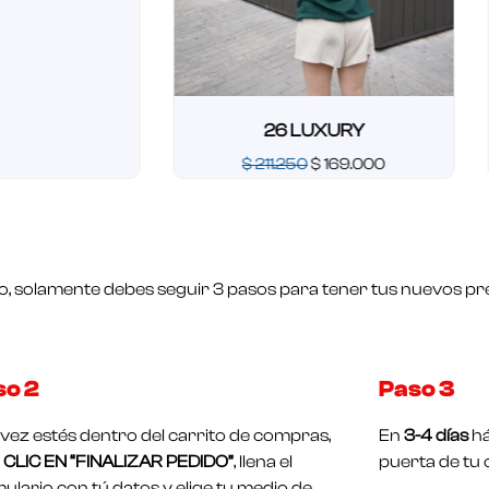
26 LUXURY
$
211.250
$
169.000
Valorado
en
0
de
5
o, solamente debes seguir 3 pasos para tener tus nuevos pre
so 2
Paso 3
vez estés dentro del carrito de compras,
En
3-4 días
há
CLIC EN “FINALIZAR PEDIDO”
, llena el
puerta de tu 
ulario con tú datos y elige tu medio de