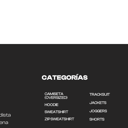
CATEGORÍAS
CAMISETA
TRACKSUIT
(OVERSIZED)
JACKETS
HOODIE
JOGGERS
SWEATSHIRT
dista
ZIP SWEATSHIRT
SHORTS
uena