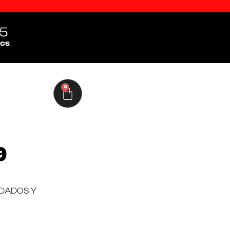
4
cs
0
9
RDADOS Y