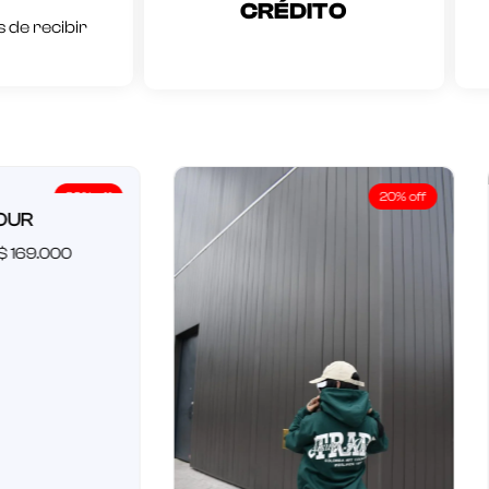
CRÉDITO
 de recibir
20% off
20% off
R
69.000