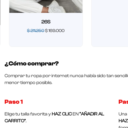
26S
$
211.250
$
169.000
Valorado
en
0
de
5
¿Cómo comprar?
Comprar tu ropa por internet nunca había sido tan sencill
menor tiempo posible.
Paso 1​
Pa
Elige tu talla favorita y
HAZ CLIC
EN
“AÑADIR AL
Una 
CARRITO”
.
HAZ 
form