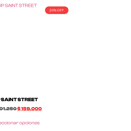
20% OFF
P SAINT STREET
01.250
$
159.000
eccionar opciones