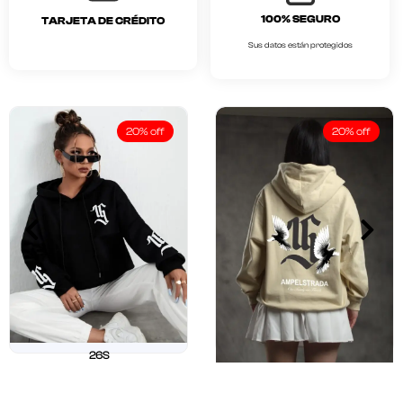
100% SEGURO
TARJETA DE CRÉDITO
Sus datos están protegidos
20% off
20% off
26S
$
211.250
$
169.000
26 OUR