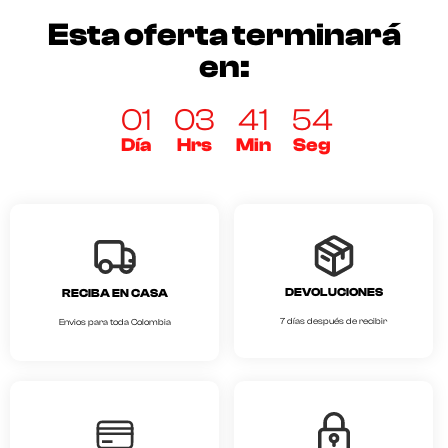
Esta oferta terminará
en:
01
03
41
54
Día
Hrs
Min
Seg
DEVOLUCIONES
RECIBA EN CASA
7 días después de recibir
Envios para toda Colombia