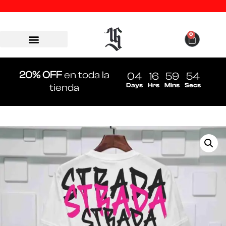
0
20% OFF
en toda la
04
16
59
54
Days
Hrs
Mins
Secs
tienda