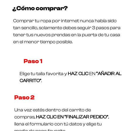
Valorado
$
211.250
$
169.000
en
¿Cómo comprar?
0
Valorado
de
en
5
0
Comprar tu ropa por internet nunca había sido
de
5
tan sencillo, solamente debes seguir 3 pasos para
tener tus nuevos prendas en la puerta de tu casa
en el menor tiempo posible.
Paso 1​
Elige tu talla favorita y
HAZ CLIC
EN
“AÑADIR AL
CARRITO”
.
Paso 2
Una vez estés dentro del carrito de
compras,
HAZ CLIC EN “FINALIZAR PEDIDO”
,
llena el formulario con tú datos y elige tu
medio de pago favorito.