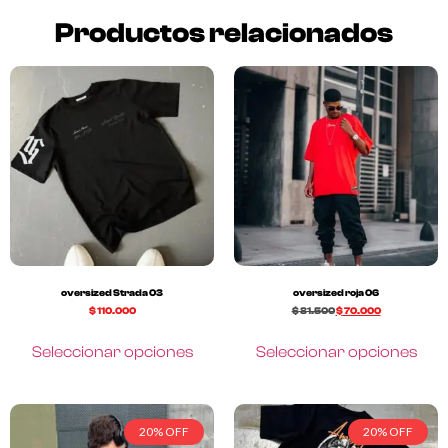
Productos relacionados
oversized Strada 03
oversized roja 06
$
110.000
$
81.500
$
70.000
Seleccionar opciones
Seleccionar opciones
20% OFF
20% OFF