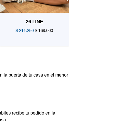
26 LINE
$
211.250
$
169.000
26 LARGE
Valorado
$
211.250
$
169.0
en
0
de
Valorado
5
en
0
de
5
n la puerta de tu casa en el menor
biles recibe tu pedido en la
asa.