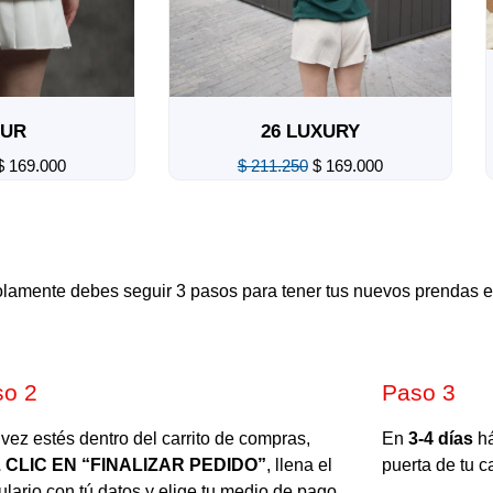
R
26 LUXURY
69.000
$
211.250
$
169.000
Valorado
en
0
de
5
solamente debes seguir 3 pasos para tener tus nuevos prendas e
so 2
Paso 3
vez estés dentro del carrito de compras,
En
3-4 días
há
 CLIC EN “FINALIZAR PEDIDO”
, llena el
puerta de tu c
ulario con tú datos y elige tu medio de pago