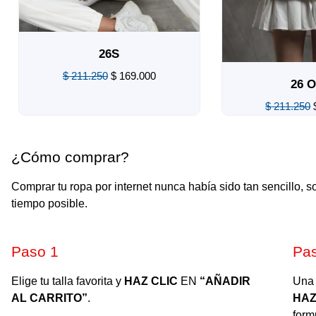
26S
$
211.250
$
169.000
26 OU
Valorado
$
211.250
$
1
en
0
de
Valorado
5
en
0
¿Cómo comprar?
de
5
Comprar tu ropa por internet nunca había sido tan sencillo, 
tiempo posible.
Paso 1​
Pa
Elige tu talla favorita y
HAZ CLIC
EN
“AÑADIR
Una 
AL CARRITO”
.
HAZ
form