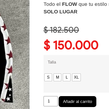
Todo el
FLOW
que tu estilo
SOLO LUGAR
$
182.500
$
150.000
Talla
S
M
L
XL
Añadir al carrito