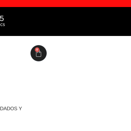
4
cs
0
RDADOS Y