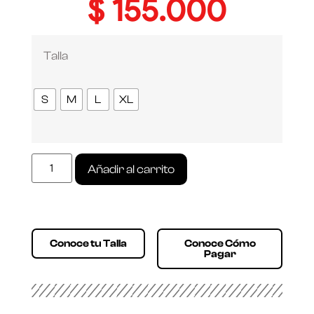
$
155.000
Talla
S
M
L
XL
Añadir al carrito
Conoce tu Talla
Conoce Cómo
Pagar