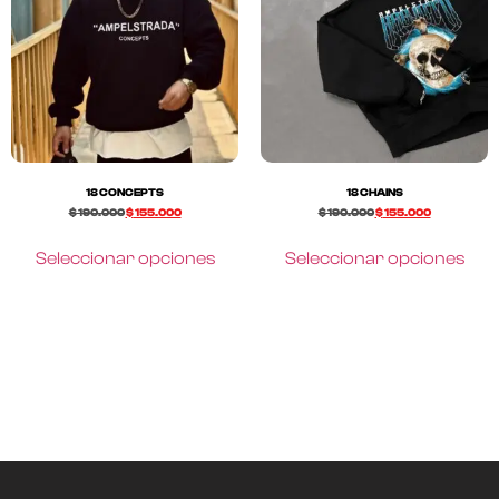
18 CONCEPTS
18 CHAINS
$
190.000
$
155.000
$
190.000
$
155.000
Seleccionar opciones
Seleccionar opciones