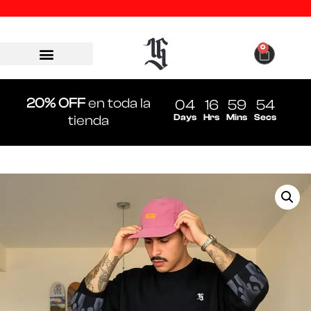
0
20% OFF
en toda la
04
16
59
54
Days
Hrs
Mins
Secs
tienda