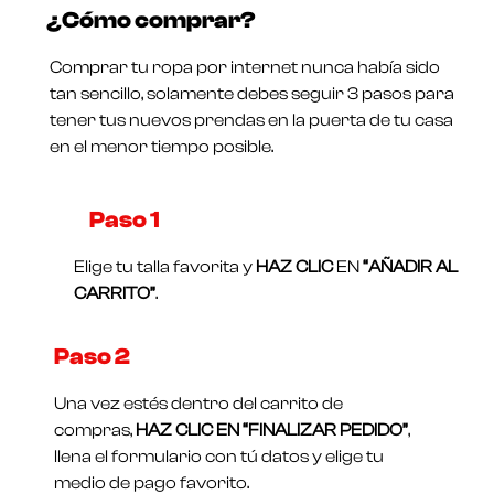
en
¿Cómo comprar?
0
Valorado
de
en
5
0
Comprar tu ropa por internet nunca había sido
de
5
tan sencillo, solamente debes seguir 3 pasos para
tener tus nuevos prendas en la puerta de tu casa
en el menor tiempo posible.
Paso 1​
Elige tu talla favorita y
HAZ CLIC
EN
“AÑADIR AL
CARRITO”
.
Paso 2
Una vez estés dentro del carrito de
compras,
HAZ CLIC EN “FINALIZAR PEDIDO”
,
llena el formulario con tú datos y elige tu
medio de pago favorito.