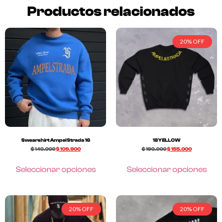
Productos relacionados
20% OFF
Swearshirt Ampel Strada 16
18YELLOW
$
140.000
$
109.900
$
190.000
$
155.000
Seleccionar opciones
Seleccionar opciones
20% OFF
20% OFF