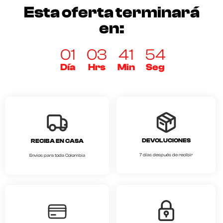
Esta oferta terminará
en:
01
03
41
54
Día
Hrs
Min
Seg
DEVOLUCIONES
RECIBA EN CASA
7 días después de recibir
Envios para toda Colombia