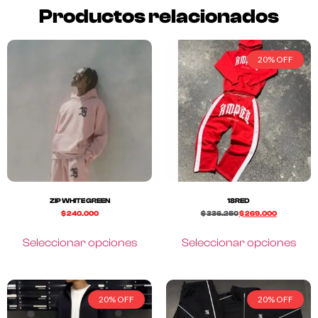
Productos relacionados
20% OFF
ZIP WHITE GREEN
18RED
$
240.000
$
336.250
$
269.000
Seleccionar opciones
Seleccionar opciones
20% OFF
20% OFF