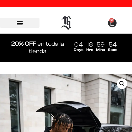
0
20% OFF
en toda la
04
16
59
54
Days
Hrs
Mins
Secs
tienda