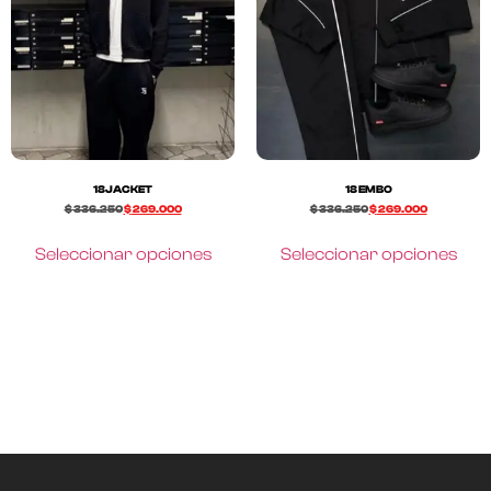
18JACKET
18 EMBO
$
336.250
$
269.000
$
336.250
$
269.000
Seleccionar opciones
Seleccionar opciones