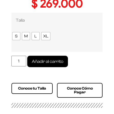
$
269.000
Talla
S
M
L
XL
Añadir al carrito
Conoce tu Talla
Conoce Cómo
Pagar