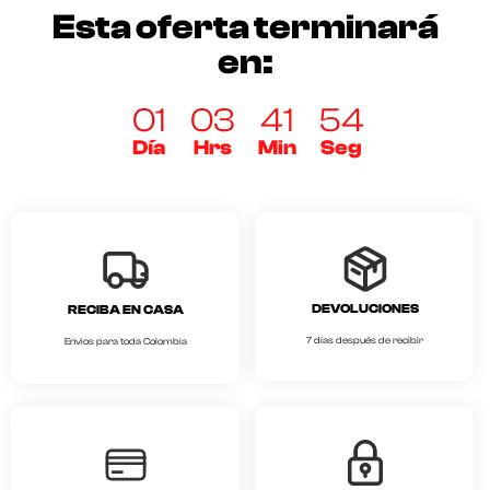
Esta oferta terminará
en:
01
03
41
54
Día
Hrs
Min
Seg
DEVOLUCIONES
RECIBA EN CASA
7 días después de recibir
Envios para toda Colombia