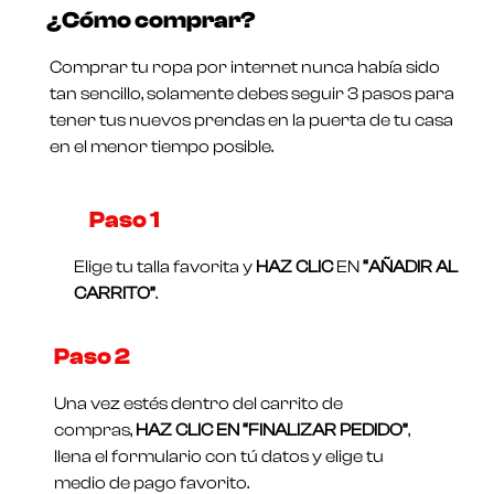
en
¿Cómo comprar?
0
Valorado
de
en
5
0
Comprar tu ropa por internet nunca había sido
de
5
tan sencillo, solamente debes seguir 3 pasos para
tener tus nuevos prendas en la puerta de tu casa
en el menor tiempo posible.
Paso 1​
Elige tu talla favorita y
HAZ CLIC
EN
“AÑADIR AL
CARRITO”
.
Paso 2
Una vez estés dentro del carrito de
compras,
HAZ CLIC EN “FINALIZAR PEDIDO”
,
llena el formulario con tú datos y elige tu
medio de pago favorito.