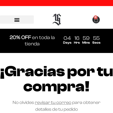
0
20% OFF
en toda la
04
16
59
55
Days
Hrs
Mins
Secs
tienda
¡Gracias por tu
compra!
No olvides
revisar tu correo
para obtener
detalles de tu pedido